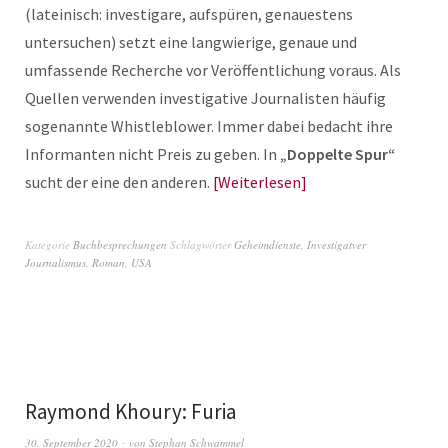
(lateinisch: investigare, aufspüren, genauestens
untersuchen) setzt eine langwierige, genaue und
umfassende Recherche vor Veröffentlichung voraus. Als
Quellen verwenden investigative Journalisten häufig
sogenannte Whistleblower. Immer dabei bedacht ihre
Informanten nicht Preis zu geben. In
„Doppelte Spur“
sucht der eine den anderen.
Weiterlesen
Kategorie
Buchbesprechungen
Schlagwörter
Geheimdienste
,
Investigatver
Journalismus
,
Roman
,
USA
Raymond Khoury: Furia
30. September 2020
von
Stephan Schwammel