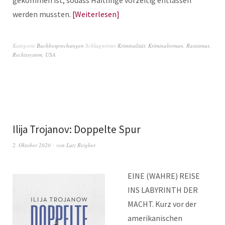
gekommen ist, sodass Häftlinge vorzeitig entlassen
werden mussten.
Weiterlesen
Kategorie
Buchbesprechungen
Schlagwörter
Kriminalität
,
Kriminalroman
,
Rassismus
,
Rechtssystem
,
USA
Ilija Trojanov: Doppelte Spur
2. Oktober 2020
von
Lutz Reigber
EINE (WAHRE) REISE
INS LABYRINTH DER
MACHT. Kurz vor der
amerikanischen