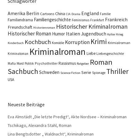
Schlagwörter
England
Amerika
Berlin
China
Cartoons
Familie
CIA
Drama
Familiengeschichte
Frankreich
Familiendrama
Feminismus
Frankfurt
Historischer Kriminalroman
Freundschaft
Historienroman
Historischer Roman
Italien
Humor
Jugendbuch
Kalter Krieg
Krimi
Kochbuch
Korruption
Krimialroman
Komödie
Kinderbuch
Kriminalroman
Liebe
Liebesgeschichte
Kriminaloman
Roman
Rassismus
Psychothriller
Mafia
Mord
Politik
Ratgeber
Sachbuch
Thriller
Schweden
Serie
Spionage
Science Fiction
USA
Neueste Beiträge
Eva Almstädt „Die letzte Predigt“, Akte Nordsee – Kriminalroman
Tschikago, Alexandra Stahl, Roman
Lina Bengtsdotter „ Waldnacht“, Kriminalroman