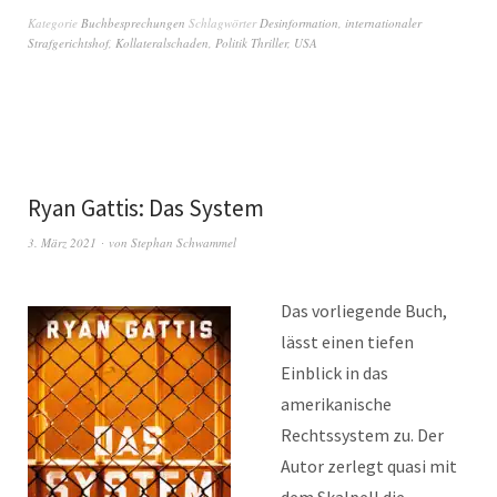
Kategorie
Buchbesprechungen
Schlagwörter
Desinformation
,
internationaler
Strafgerichtshof
,
Kollateralschaden
,
Politik Thriller
,
USA
Ryan Gattis: Das System
3. März 2021
von
Stephan Schwammel
Das vorliegende Buch,
lässt einen tiefen
Einblick in das
amerikanische
Rechtssystem zu. Der
Autor zerlegt quasi mit