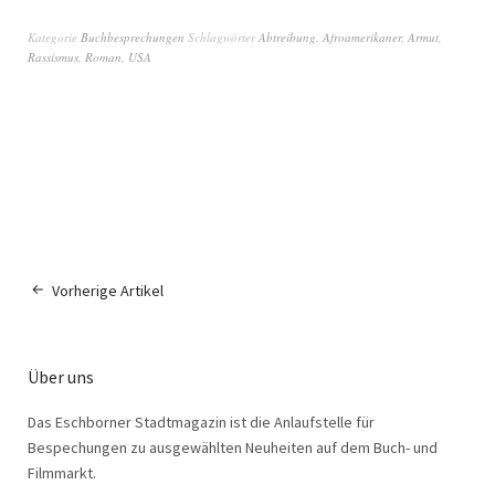
Kategorie
Buchbesprechungen
Schlagwörter
Abtreibung
,
Afroamerikaner
,
Armut
,
Rassismus
,
Roman
,
USA
Vorherige Artikel
Über uns
Das Eschborner Stadtmagazin ist die Anlaufstelle für
Bespechungen zu ausgewählten Neuheiten auf dem Buch- und
Filmmarkt.