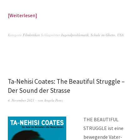
Weiterlesen
Kategorie
Filmkritiken
Schlagwörter
Jugendproblematik
,
Schule im Ghetto
,
USA
Ta-Nehisi Coates: The Beautiful Struggle –
Der Sound der Strasse
4. November 2021
von
Angela Perez
THE BEAUTIFUL
STRUGGLE ist eine
bewegende Vater-