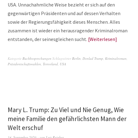
USA. Unnachahmliche Weise bezieht er sich auf den
gegenwärtigen Präsidenten und auf dessen Verhalten
sowie der Regierungsfähigkeit dieses Menschen. Alles
zusammen ist wieder ein herausragender Kriminalroman
entstanden, der seinesgleichen sucht.
Weiterlesen
Kategorie
Buchbesprechungen
Schlagwörter
Berlin
,
Donlad Trump
,
Kriminalroman
,
Präsidentschaftswahlen
,
Terrorland
,
USA
Mary L. Trump: Zu Viel und Nie Genug, Wie
meine Familie den gefährlichsten Mann der
Welt erschuf
14. September 2020
von
Lutz Reigber