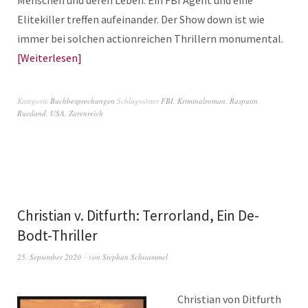
Menschen und deren Leben. Ein FBI Agent und eine
Elitekiller treffen aufeinander. Der Show down ist wie
immer bei solchen actionreichen Thrillern monumental.
Weiterlesen
Kategorie
Buchbesprechungen
Schlagwörter
FBI
,
Kriminalroman
,
Rasputin
,
Russland
,
USA
,
Zarenreich
Christian v. Ditfurth: Terrorland, Ein De-
Bodt-Thriller
25. September 2020
von
Stephan Schwammel
Christian von Ditfurth