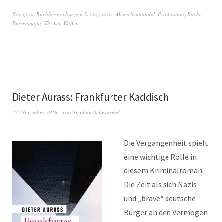
Kategorie
Buchbesprechungen
Schlagwörter
Menschenhandel
,
Prostitution
,
Rache
,
Russenmafia
,
Thriller
,
Waffen
Dieter Aurass: Frankfurter Kaddisch
27. November 2016
von
Stephan Schwammel
Die Vergangenheit spielt
eine wichtige Rolle in
diesem Kriminalroman.
Die Zeit als sich Nazis
und „brave“ deutsche
Bürger an den Vermögen