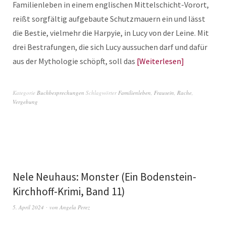
Familienleben in einem englischen Mittelschicht-Vorort,
reißt sorgfältig aufgebaute Schutzmauern ein und lässt
die Bestie, vielmehr die Harpyie, in Lucy von der Leine. Mit
drei Bestrafungen, die sich Lucy aussuchen darf und dafür
aus der Mythologie schöpft, soll das
Weiterlesen
Kategorie
Buchbesprechungen
Schlagwörter
Familienleben
,
Frausein
,
Rache
,
Vergebung
Nele Neuhaus: Monster (Ein Bodenstein-
Kirchhoff-Krimi, Band 11)
5. April 2024
von
Angela Perez