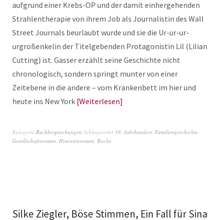
aufgrund einer Krebs-OP und der damit einhergehenden
Strahlentherapie von ihrem Job als Journalistin des Wall
Street Journals beurlaubt wurde und sie die Ur-ur-ur-
urgroßenkelin der Titelgebenden Protagonistin Lil (Lilian
Cutting) ist. Gasser erzählt seine Geschichte nicht
chronologisch, sondern springt munter von einer
Zeitebene in die andere – vom Krankenbett im hier und
heute ins New York
Weiterlesen
Kategorie
Buchbesprechungen
Schlagwörter
19. Jahrhundert
,
Familiengeschichte
,
Gesellschaftsroman
,
Historienroman
,
Rache
Silke Ziegler, Böse Stimmen, Ein Fall für Sina