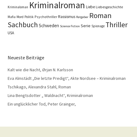
Kriminalroman
Liebe
Liebesgeschichte
Kriminaloman
Roman
Rassismus
Psychothriller
Mafia
Mord
Politik
Ratgeber
Sachbuch
Thriller
Schweden
Serie
Spionage
Science Fiction
USA
Neueste Beiträge
Kalt wie die Nacht, Ørjan N. Karlsson
Eva Almstädt „Die letzte Predigt“, Akte Nordsee – Kriminalroman
Tschikago, Alexandra Stahl, Roman
Lina Bengtsdotter „ Waldnacht“, Kriminalroman
Ein unglücklicher Tod, Peter Grainger,