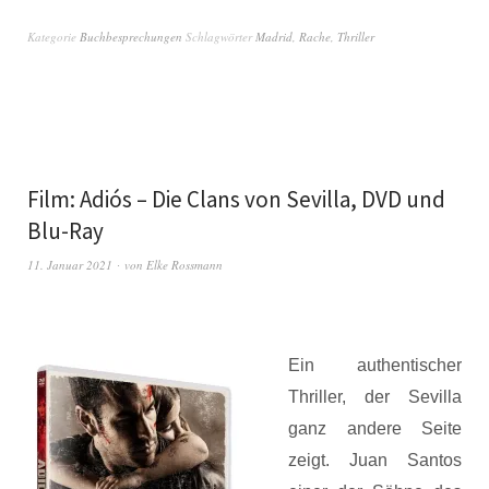
Kategorie
Buchbesprechungen
Schlagwörter
Madrid
,
Rache
,
Thriller
Film: Adiós – Die Clans von Sevilla, DVD und
Blu-Ray
11. Januar 2021
von
Elke Rossmann
Ein authentischer
Thriller, der Sevilla
ganz andere Seite
zeigt. Juan Santos