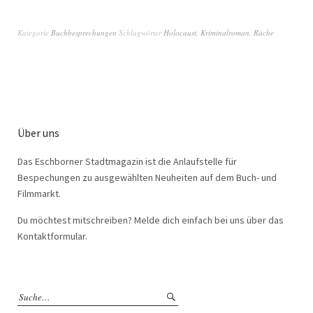
Kategorie
Buchbesprechungen
Schlagwörter
Holocaust
,
Kriminalroman
,
Rache
Über uns
Das Eschborner Stadtmagazin ist die Anlaufstelle für
Bespechungen zu ausgewählten Neuheiten auf dem Buch- und
Filmmarkt.
Du möchtest mitschreiben? Melde dich einfach bei uns über das
Kontaktformular.