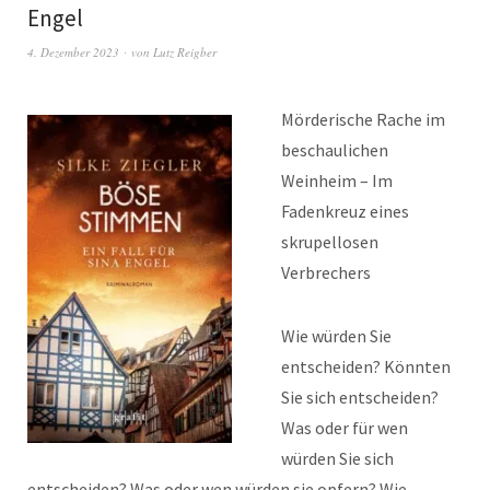
Engel
4. Dezember 2023
von
Lutz Reigber
Mörderische Rache im
beschaulichen
Weinheim – Im
Fadenkreuz eines
skrupellosen
Verbrechers
Wie würden Sie
entscheiden? Könnten
Sie sich entscheiden?
Was oder für wen
würden Sie sich
entscheiden? Was oder wen würden sie opfern? Wie