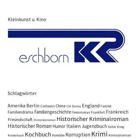
Kleinkunst u. Kino
Schlagwörter
England
Amerika
Berlin
China
Cartoons
Familie
CIA
Drama
Familiengeschichte
Frankreich
Familiendrama
Feminismus
Frankfurt
Historischer Kriminalroman
Freundschaft
Historienroman
Historischer Roman
Italien
Humor
Jugendbuch
Kalter Krieg
Krimi
Kochbuch
Korruption
Krimialroman
Komödie
Kinderbuch