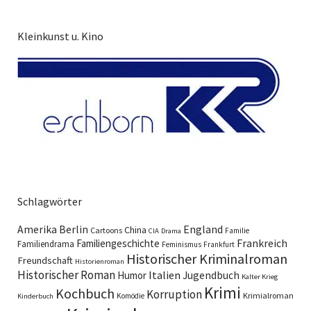
Kleinkunst u. Kino
Schlagwörter
England
Amerika
Berlin
China
Cartoons
Familie
CIA
Drama
Familiengeschichte
Frankreich
Familiendrama
Feminismus
Frankfurt
Historischer Kriminalroman
Freundschaft
Historienroman
Historischer Roman
Italien
Humor
Jugendbuch
Kalter Krieg
Krimi
Kochbuch
Korruption
Krimialroman
Komödie
Kinderbuch