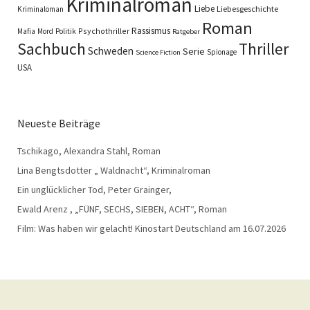
Kriminalroman
Liebe
Liebesgeschichte
Kriminaloman
Roman
Rassismus
Psychothriller
Mafia
Mord
Politik
Ratgeber
Sachbuch
Thriller
Schweden
Serie
Spionage
Science Fiction
USA
Neueste Beiträge
Tschikago, Alexandra Stahl, Roman
Lina Bengtsdotter „ Waldnacht“, Kriminalroman
Ein unglücklicher Tod, Peter Grainger,
Ewald Arenz , „FÜNF, SECHS, SIEBEN, ACHT“, Roman
Film: Was haben wir gelacht! Kinostart Deutschland am 16.07.2026