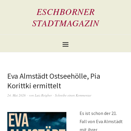
ESCHBORNER
STADTMAGAZIN
Eva Almstädt Ostseehölle, Pia
Korittki ermittelt
24. Mai 2026
von
Lutz Reigber
Schreibe einen Kommentar
Es ist schon der 21.
Fall von Eva Almstädt
mit ihrer