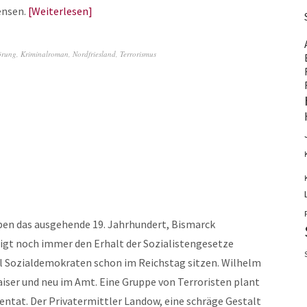
ensen.
Weiterlesen
örung
,
Kriminalroman
,
Nordfriesland
,
Terrorismus
ben das ausgehende 19. Jahrhundert, Bismarck
digt noch immer den Erhalt der Sozialistengesetze
 Sozialdemokraten schon im Reichstag sitzen. Wilhelm
Kaiser und neu im Amt. Eine Gruppe von Terroristen plant
tentat. Der Privatermittler Landow, eine schräge Gestalt