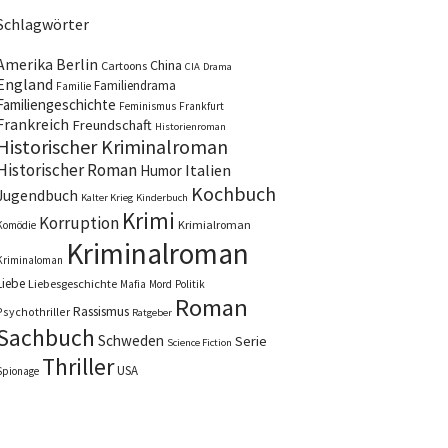
Schlagwörter
Amerika
Berlin
China
Cartoons
CIA
Drama
England
Familiendrama
Familie
Familiengeschichte
Feminismus
Frankfurt
Frankreich
Freundschaft
Historienroman
Historischer Kriminalroman
Historischer Roman
Italien
Humor
Kochbuch
Jugendbuch
Kalter Krieg
Kinderbuch
Krimi
Korruption
Krimialroman
Komödie
Kriminalroman
Kriminaloman
Liebe
Liebesgeschichte
Mafia
Mord
Politik
Roman
Rassismus
Psychothriller
Ratgeber
Sachbuch
Schweden
Serie
Science Fiction
Thriller
USA
Spionage