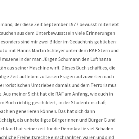
jemand, der diese Zeit September 1977 bewusst miterlebt
 tauchen aus dem Unterbewusstsein viele Erinnerungen
Besonders sind mir zwei Bilder im Gedächtnis geblieben:
Foto mit Hanns Martin Schleyer unter dem RAF Stern und
Filmszene in der man Jürgen Schumann den Lufthansa
än aus seiner Maschine wirft. Dieses Buch schafft es, die
lige Zeit aufleben zu lassen Fragen aufzuwerten nach
terroristischen Umtrieben damals und dem Terrorismus
. Aus meiner Sicht hat die RAF am Anfang, wie auch in
m Buch richtig geschildert, in der Studentenschaft
athien generieren können. Das hat sich dann
üchtigt, als unbeteiligte Bürgerinnen und Bürger G und
chland hat seinerzeit für die Demokratie viel Schaden
chliche Freiheitsrechte einschränkten waren und sind