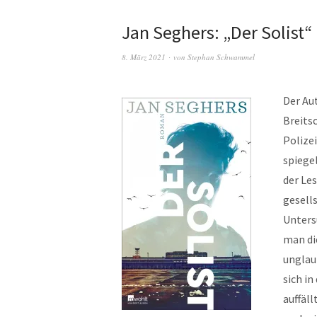
Jan Seghers: „Der Solist“
8. März 2021
von
Stephan Schwammel
Der Au
Breits
Polize
spiegel
der Les
gesell
Unters
man di
unglau
sich i
auffäl