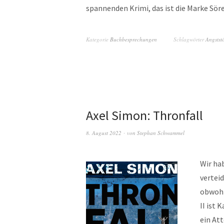
spannenden Krimi, das ist die Marke Sör
Kategorie
Buchbesprechungen
Schlagwörter
Angstst
Axel Simon: Thronfall
8. August 2022
von
Stephan Schwammel
Wir ha
vertei
obwohl
II ist 
ein At