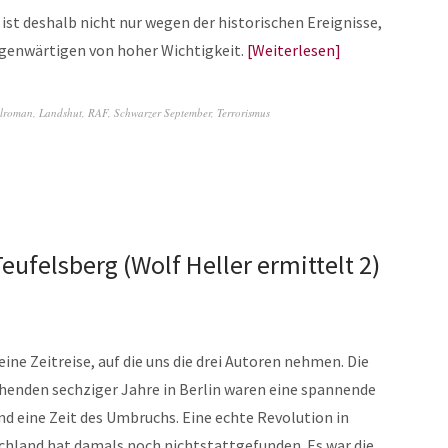
ist deshalb nicht nur wegen der historischen Ereignisse,
egenwärtigen von hoher Wichtigkeit.
Weiterlesen
alroman
,
Landshut
,
RAF
,
Schwarzer September
,
Terrorismus
eufelsberg (Wolf Heller ermittelt 2)
 eine Zeitreise, auf die uns die drei Autoren nehmen. Die
henden sechziger Jahre in Berlin waren eine spannende
nd eine Zeit des Umbruchs. Eine echte Revolution in
chland hat damals noch nichtstattgefunden. Es war die