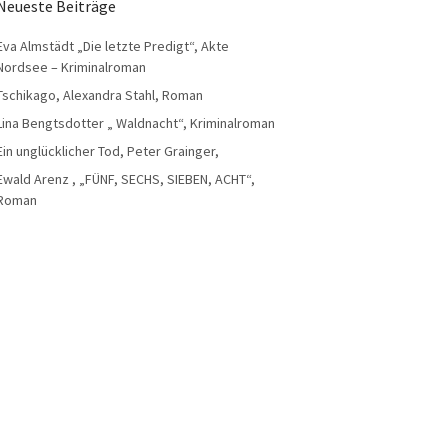
Neueste Beiträge
Eva Almstädt „Die letzte Predigt“, Akte
Nordsee – Kriminalroman
Tschikago, Alexandra Stahl, Roman
Lina Bengtsdotter „ Waldnacht“, Kriminalroman
Ein unglücklicher Tod, Peter Grainger,
Ewald Arenz , „FÜNF, SECHS, SIEBEN, ACHT“,
Roman