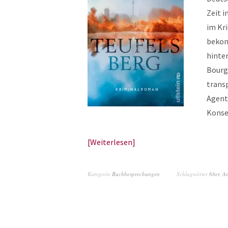
Zeit i
im Kr
bekomm
hinter
Bourg
trans
Agent
Konse
Weiterlesen
Kategorie
Buchbesprechungen
Schlagwörter
68er
,
An