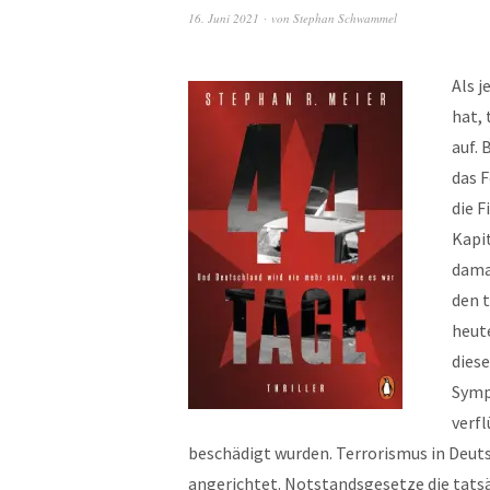
16. Juni 2021
von
Stephan Schwammel
Als 
hat,
auf. 
das 
die 
Kapit
dama
den 
heute
diese
Symp
verfl
beschädigt wurden. Terrorismus in Deuts
angerichtet. Notstandsgesetze die tatsä