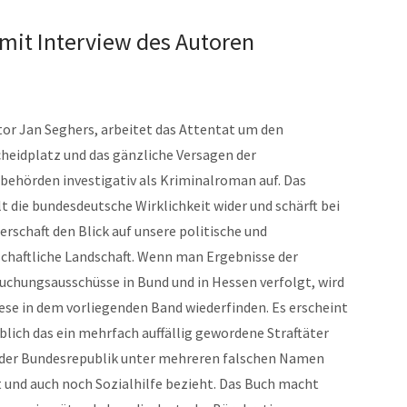
 mit Interview des Autoren
tor Jan Seghers, arbeitet das Attentat um den
cheidplatz und das gänzliche Versagen der
ibehörden investigativ als Kriminalroman auf. Das
t die bundesdeutsche Wirklichkeit wider und schärft bei
erschaft den Blick auf unsere politische und
schaftliche Landschaft. Wenn man Ergebnisse der
uchungsausschüsse in Bund und in Hessen verfolgt, wird
ese in dem vorliegenden Band wiederfinden. Es erscheint
blich das ein mehrfach auffällig gewordene Straftäter
n der Bundesrepublik unter mehreren falschen Namen
lt und auch noch Sozialhilfe bezieht. Das Buch macht