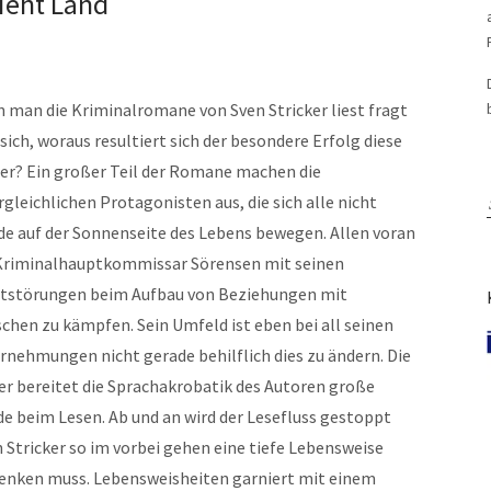
ieht Land
 man die Kriminalromane von Sven Stricker liest fragt
ich, woraus resultiert sich der besondere Erfolg diese
er? Ein großer Teil der Romane machen die
gleichlichen Protagonisten aus, die sich alle nicht
de auf der Sonnenseite des Lebens bewegen. Allen voran
Kriminalhauptkommissar Sörensen mit seinen
tstörungen beim Aufbau von Beziehungen mit
chen zu kämpfen. Sein Umfeld ist eben bei all seinen
rnehmungen nicht gerade behilflich dies zu ändern. Die
r bereitet die Sprachakrobatik des Autoren große
de beim Lesen. Ab und an wird der Lesefluss gestoppt
 Stricker so im vorbei gehen eine tiefe Lebensweise
hdenken muss. Lebensweisheiten garniert mit einem