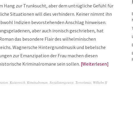
m Hang zur Trunksucht, aber dem untrügliche Gefühl für
iche Situationen will dies verhindern. Keiner nimmt ihn
obwohl Indizien bevorstehenden Anschlag hinweisen.
ngsgeladenen, aber auch ironisch geschrieben, hat
 Roman das besondere Flair des wilhelminischen
reichs. Wagnersche Hintergrundmusik und bebelsche
ungen zur Emanzipation der Frau machen diesen
istorische Kriminalromane sein sollen.
Weiterlesen
pation
,
Kaiserreich
,
Kriminalroman
,
Sozialistengesetze
,
Terrorismus
,
Wilhelm II
e