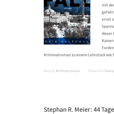
mit de
gefährl
ernst 
Spannu
dieser
Kaiser
Forder
Kriminalroman zu einem Lehrstück wie h
Kategorie
Buchbesprechungen
Schlagwörter
Emanzi
Stephan R. Meier: 44 Tag