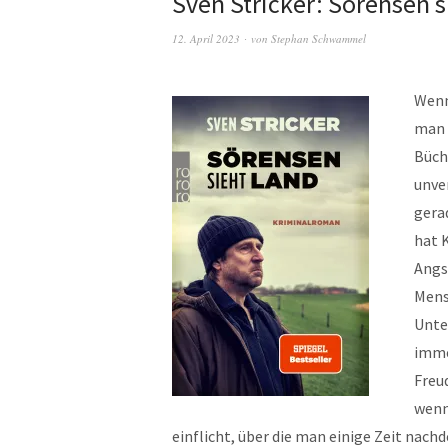
Sven Stricker: Sörensen s
12. April 2023
von
Stephan Schwammel
Wenn
man s
Büch
unver
gera
hat 
Angs
Mens
Unte
imme
Freu
wenn
einflicht, über die man einige Zeit nac