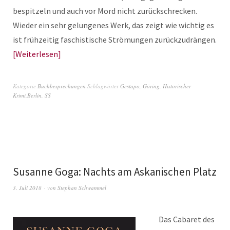
bespitzeln und auch vor Mord nicht zurückschrecken.
Wieder ein sehr gelungenes Werk, das zeigt wie wichtig es
ist frühzeitig faschistische Strömungen zurückzudrängen.
Weiterlesen
Kategorie
Buchbesprechungen
Schlagwörter
Gestapo
,
Göring
,
Historischer
Krimi.Berlin
,
SS
Susanne Goga: Nachts am Askanischen Platz
3. Juli 2018
von
Stephan Schwammel
Das Cabaret des