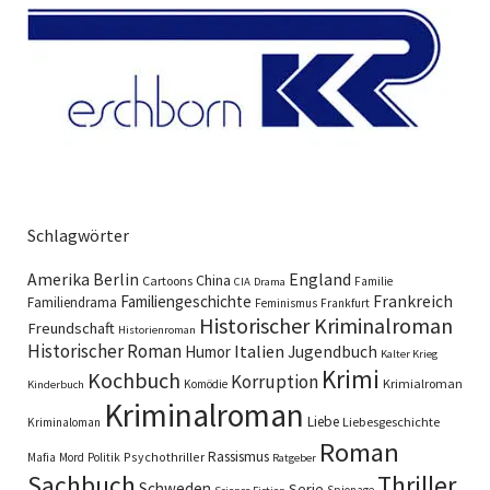
Schlagwörter
England
Amerika
Berlin
China
Cartoons
Familie
CIA
Drama
Familiengeschichte
Frankreich
Familiendrama
Feminismus
Frankfurt
Historischer Kriminalroman
Freundschaft
Historienroman
Historischer Roman
Italien
Humor
Jugendbuch
Kalter Krieg
Krimi
Kochbuch
Korruption
Krimialroman
Komödie
Kinderbuch
Kriminalroman
Liebe
Liebesgeschichte
Kriminaloman
Roman
Rassismus
Psychothriller
Mafia
Mord
Politik
Ratgeber
Sachbuch
Thriller
Schweden
Serie
Spionage