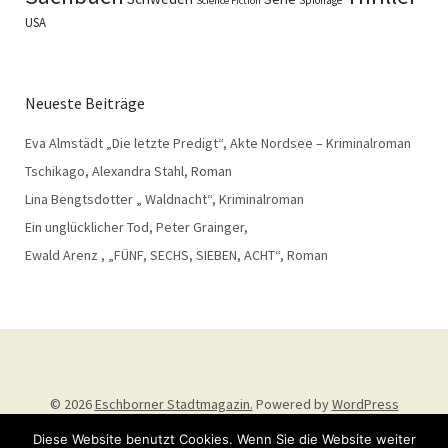
Science Fiction
USA
Neueste Beiträge
Eva Almstädt „Die letzte Predigt“, Akte Nordsee – Kriminalroman
Tschikago, Alexandra Stahl, Roman
Lina Bengtsdotter „ Waldnacht“, Kriminalroman
Ein unglücklicher Tod, Peter Grainger,
Ewald Arenz , „FÜNF, SECHS, SIEBEN, ACHT“, Roman
© 2026
Eschborner Stadtmagazin.
Powered by
WordPress
Theme: Weta von
Elmastudio
.
Diese Website benutzt Cookies. Wenn Sie die Website weiter