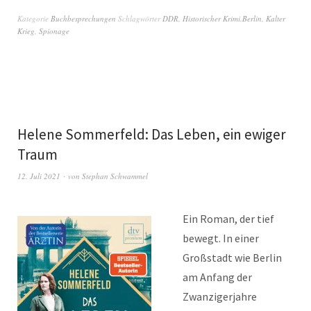
Kategorie
Buchbesprechungen
Schlagwörter
DDR
,
Historischer Krimi.Berlin
,
Kalter
Krieg
,
Spionage
Helene Sommerfeld: Das Leben, ein ewiger
Traum
12. Juli 2021
von
Stephan Schwammel
Ein Roman, der tief
bewegt. In einer
Großstadt wie Berlin
am Anfang der
Zwanzigerjahre