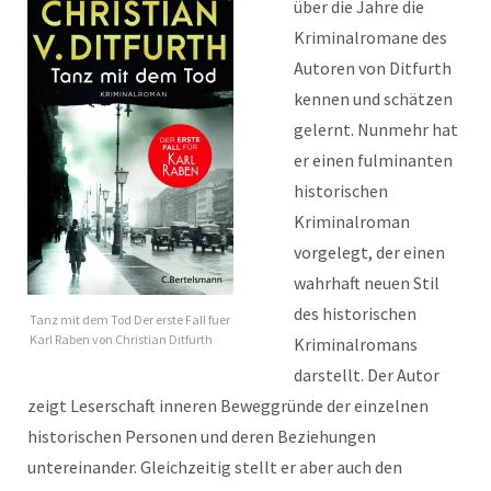
über die Jahre die
Kriminalromane des
Autoren von Ditfurth
kennen und schätzen
gelernt. Nunmehr hat
er einen fulminanten
historischen
Kriminalroman
vorgelegt, der einen
wahrhaft neuen Stil
des historischen
Tanz mit dem Tod Der erste Fall fuer
Karl Raben von Christian Ditfurth
Kriminalromans
darstellt. Der Autor
zeigt Leserschaft inneren Beweggründe der einzelnen
historischen Personen und deren Beziehungen
untereinander. Gleichzeitig stellt er aber auch den