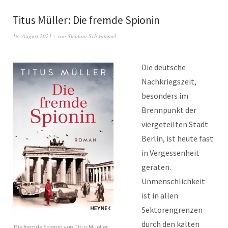
Titus Müller: Die fremde Spionin
18. August 2021
von
Stephan Schwammel
Die deutsche
Nachkriegszeit,
besonders im
Brennpunkt der
viergeteilten Stadt
Berlin, ist heute fast
in Vergessenheit
geraten.
Unmenschlichkeit
ist in allen
Sektorengrenzen
durch den kalten
Die fremde Spionin von Titus Mueller