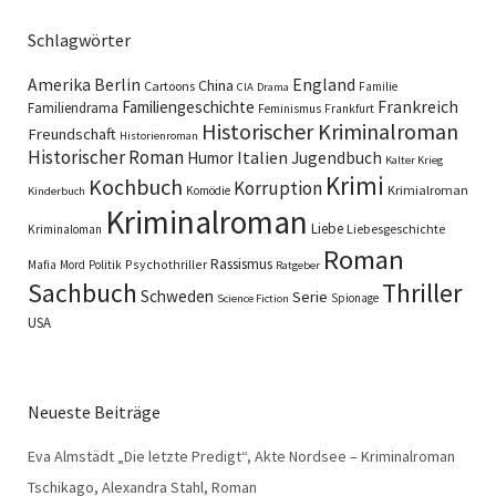
Schlagwörter
England
Amerika
Berlin
China
Cartoons
Familie
CIA
Drama
Familiengeschichte
Frankreich
Familiendrama
Feminismus
Frankfurt
Historischer Kriminalroman
Freundschaft
Historienroman
Historischer Roman
Italien
Humor
Jugendbuch
Kalter Krieg
Krimi
Kochbuch
Korruption
Krimialroman
Komödie
Kinderbuch
Kriminalroman
Liebe
Liebesgeschichte
Kriminaloman
Roman
Rassismus
Psychothriller
Mafia
Mord
Politik
Ratgeber
Sachbuch
Thriller
Schweden
Serie
Spionage
Science Fiction
USA
Neueste Beiträge
Eva Almstädt „Die letzte Predigt“, Akte Nordsee – Kriminalroman
Tschikago, Alexandra Stahl, Roman