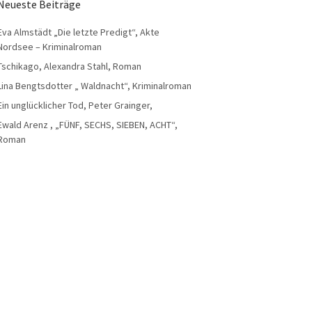
Neueste Beiträge
Eva Almstädt „Die letzte Predigt“, Akte
Nordsee – Kriminalroman
Tschikago, Alexandra Stahl, Roman
Lina Bengtsdotter „ Waldnacht“, Kriminalroman
Ein unglücklicher Tod, Peter Grainger,
Ewald Arenz , „FÜNF, SECHS, SIEBEN, ACHT“,
Roman