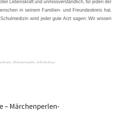
oller Lebenskraft und unmissverständlich, für jeden der
Menschen in seinem Familien- und Freundeskreis hat.
 Schulmedizin wird jeder gute Arzt sagen: Wir wissen
lmethoden
,
Dokumentarfilm
,
Selbstheilung?
e – Märchenperlen-