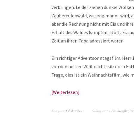
verbringen. Leider ziehen dunkel Wolken
Zaubereulenwald, wie er genannt wird, ab
aber die Rechnung nicht mit Eia und ih
Erhalt des Waldes kämpfen, stößt Eia auf
Zeit an ihren Papa adressiert waren.
Ein richtiger Adventsonntagsfilm. Herrl
von den netten Weihnachtssitten in Estl
Frage, dies ist ein Weihnachtsfilm, wie 
Weiterlesen
Kategorie
Filmkritiken
Schlagwörter
Familienfilm
,
We