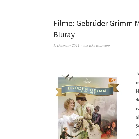
Filme: Gebrüder Grimm Mä
Bluray
1. Dezember 2022
von
Elke Rossmann
J
n
M
d
i
a
S
e