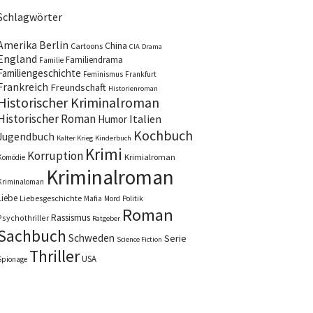
Schlagwörter
Amerika
Berlin
China
Cartoons
CIA
Drama
England
Familiendrama
Familie
Familiengeschichte
Feminismus
Frankfurt
Frankreich
Freundschaft
Historienroman
Historischer Kriminalroman
Historischer Roman
Italien
Humor
Kochbuch
Jugendbuch
Kalter Krieg
Kinderbuch
Krimi
Korruption
Krimialroman
Komödie
Kriminalroman
Kriminaloman
Liebe
Liebesgeschichte
Mafia
Mord
Politik
Roman
Rassismus
Psychothriller
Ratgeber
Sachbuch
Schweden
Serie
Science Fiction
Thriller
USA
Spionage