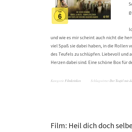
S
g
I
und wie es mir scheint auch nicht die h
viel Spaß sie dabei haben, in die Rolle
des Teufels zu schlüpfen. Liebevoll und
Herzen dabei sind. Eine schöne Box für 
Kategorie
Filmkritiken
Schlagwörter
Der Teufel mit 
Film: Heil dich doch selb