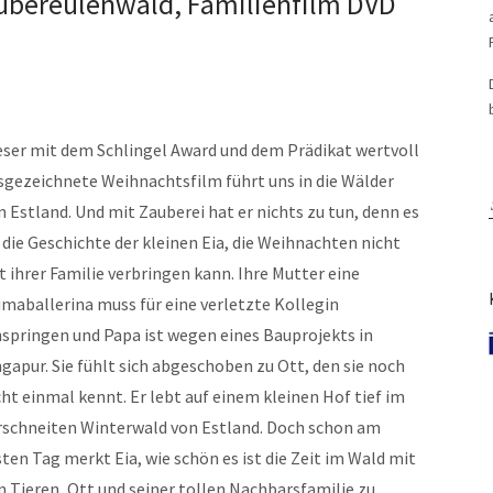
ubereulenwald, Familienfilm DVD
eser mit dem Schlingel Award und dem Prädikat wertvoll
sgezeichnete Weihnachtsfilm führt uns in die Wälder
n Estland. Und mit Zauberei hat er nichts zu tun, denn es
t die Geschichte der kleinen Eia, die Weihnachten nicht
t ihrer Familie verbringen kann. Ihre Mutter eine
imaballerina muss für eine verletzte Kollegin
nspringen und Papa ist wegen eines Bauprojekts in
ngapur. Sie fühlt sich abgeschoben zu Ott, den sie noch
cht einmal kennt. Er lebt auf einem kleinen Hof tief im
rschneiten Winterwald von Estland. Doch schon am
sten Tag merkt Eia, wie schön es ist die Zeit im Wald mit
n Tieren, Ott und seiner tollen Nachbarsfamilie zu