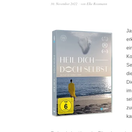
30. November 2022
von
Elke Rossmann
Ja
er
ei
Ko
Se
di
Di
im
se
zu
ka