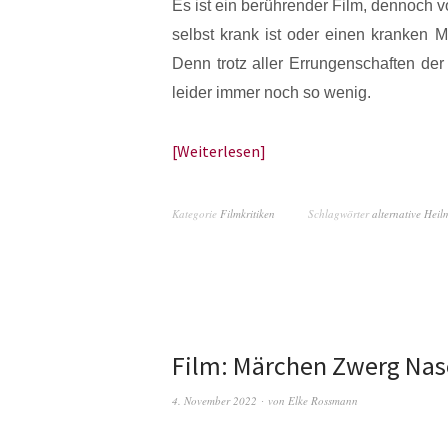
Es ist ein berührender Film, dennoch v
selbst krank ist oder einen kranken 
Denn trotz aller Errungenschaften der
leider immer noch so wenig.
Weiterlesen
Kategorie
Filmkritiken
Schlagwörter
alternative Hei
Film: Märchen Zwerg Nas
4. November 2022
von
Elke Rossmann