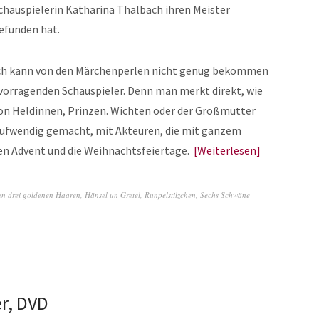
chauspielerin Katharina Thalbach ihren Meister
efunden hat.
ch kann von den Märchenperlen nicht genug bekommen
ervorragenden Schauspieler. Denn man merkt direkt, wie
n von Heldinnen, Prinzen. Wichten oder der Großmutter
 aufwendig gemacht, mit Akteuren, die mit ganzem
den Advent und die Weihnachtsfeiertage.
Weiterlesen
den drei goldenen Haaren
,
Hänsel un Gretel
,
Runpelstilzchen
,
Sechs Schwäne
er, DVD