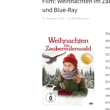
Film: Weihnachten im Za
und Blue-Ray
14. Dezember 2022
von
Elke Rossmann
Di
au
vo
is
mi
Pr
ei
Si
ni
ve
er
de