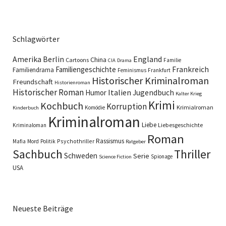
Schlagwörter
England
Amerika
Berlin
China
Cartoons
Familie
CIA
Drama
Familiengeschichte
Frankreich
Familiendrama
Feminismus
Frankfurt
Historischer Kriminalroman
Freundschaft
Historienroman
Historischer Roman
Italien
Humor
Jugendbuch
Kalter Krieg
Krimi
Kochbuch
Korruption
Krimialroman
Komödie
Kinderbuch
Kriminalroman
Liebe
Liebesgeschichte
Kriminaloman
Roman
Rassismus
Psychothriller
Mafia
Mord
Politik
Ratgeber
Sachbuch
Thriller
Schweden
Serie
Spionage
Science Fiction
USA
Neueste Beiträge