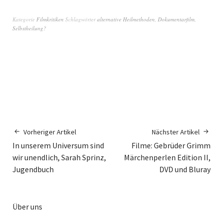
Kategorie
Filmkritiken
Schlagwörter
alternative Heilmethoden
,
Dokumentarfilm
,
Selbstheilung?
Vorheriger Artikel
Nächster Artikel
In unserem Universum sind
Filme: Gebrüder Grimm
wir unendlich, Sarah Sprinz,
Märchenperlen Edition II,
Jugendbuch
DVD und Bluray
Über uns