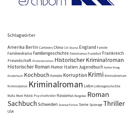
Schlagwörter
England
Amerika
Berlin
China
Cartoons
Familie
CIA
Drama
Familiengeschichte
Frankreich
Familiendrama
Feminismus
Frankfurt
Historischer Kriminalroman
Freundschaft
Historienroman
Historischer Roman
Italien
Humor
Jugendbuch
Kalter Krieg
Krimi
Kochbuch
Korruption
Krimialroman
Komödie
Kinderbuch
Kriminalroman
Liebe
Liebesgeschichte
Kriminaloman
Roman
Rassismus
Psychothriller
Mafia
Mord
Politik
Ratgeber
Sachbuch
Thriller
Schweden
Serie
Spionage
Science Fiction
USA