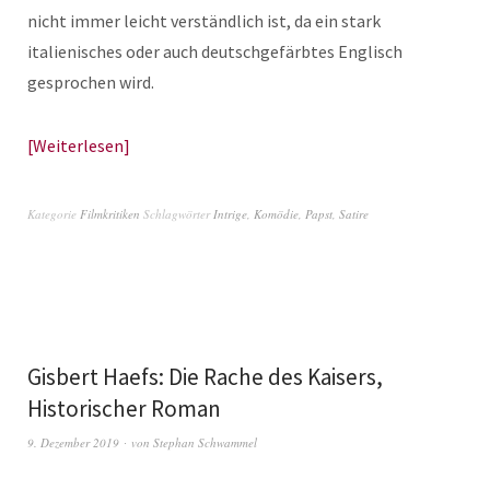
nicht immer leicht verständlich ist, da ein stark
italienisches oder auch deutschgefärbtes Englisch
gesprochen wird.
Weiterlesen
Kategorie
Filmkritiken
Schlagwörter
Intrige
,
Komödie
,
Papst
,
Satire
Gisbert Haefs: Die Rache des Kaisers,
Historischer Roman
9. Dezember 2019
von
Stephan Schwammel