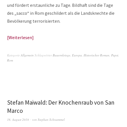
und fördert erstaunliche zu Tage. Bildhaft sind die Tage
des „sacco“ in Rom geschildert als die Landsknechte die
Bevölkerung terrorisierten.
Weiterlesen
Kategorie
Allgemein
Schlagwörter
Bauernkriege
,
Europa
,
Historischer Roman
,
Papst
,
Rom
Stefan Maiwald: Der Knochenraub von San
Marco
16. August 2018
von
Stephan Schwammel