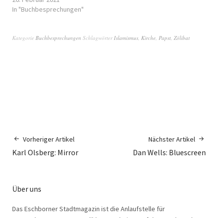
In "Buchbesprechungen"
Kategorie
Buchbesprechungen
Schlagwörter
Islamismus
,
Kirche
,
Papst
,
Zölibat
Vorheriger Artikel
Nächster Artikel
Karl Olsberg: Mirror
Dan Wells: Bluescreen
Über uns
Das Eschborner Stadtmagazin ist die Anlaufstelle für