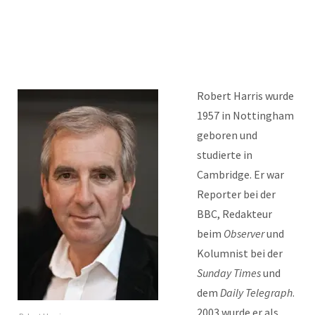
Robert Harris wurde
1957 in Nottingham
geboren und
studierte in
Cambridge. Er war
Reporter bei der
BBC, Redakteur
beim
Observer
und
Kolumnist bei der
Sunday Times
und
dem
Daily Telegraph
.
2003 wurde er als