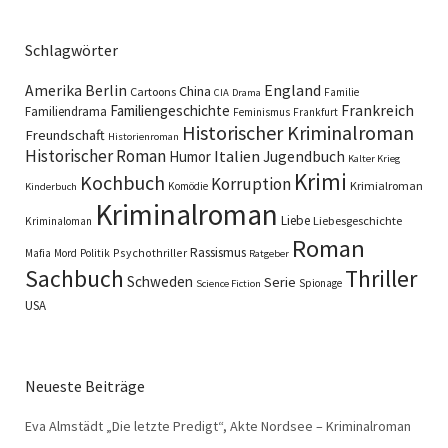
Schlagwörter
England
Amerika
Berlin
China
Cartoons
Familie
CIA
Drama
Familiengeschichte
Frankreich
Familiendrama
Feminismus
Frankfurt
Historischer Kriminalroman
Freundschaft
Historienroman
Historischer Roman
Italien
Humor
Jugendbuch
Kalter Krieg
Krimi
Kochbuch
Korruption
Krimialroman
Komödie
Kinderbuch
Kriminalroman
Liebe
Liebesgeschichte
Kriminaloman
Roman
Rassismus
Psychothriller
Mafia
Mord
Politik
Ratgeber
Sachbuch
Thriller
Schweden
Serie
Spionage
Science Fiction
USA
Neueste Beiträge
Eva Almstädt „Die letzte Predigt“, Akte Nordsee – Kriminalroman