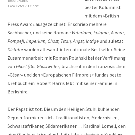
Robert Harris
Foto: Peter v. Felbert
bester Kolumnist
mit dem »British
Press Award« ausgezeichnet. Er schrieb mehrere
Sachbücher, und seine Romane
Vaterland, Enigma, Aurora,
Pompeji, Imperium, Ghost, Titan, Angst, Intrige
und zuletzt
Dictator
wurden allesamt internationale Bestseller. Seine
Zusammenarbeit mit Roman Polański bei der Verfilmung
von
Ghost (Der Ghostwriter)
brachte ihm den französischen
»César« und den »Europäischen Filmpreis« für das beste
Drehbuch ein. Robert Harris lebt mit seiner Familie in
Berkshire.
Der Papst ist tot. Die um den Heiligen Stuhl buhlenden
Gegner formieren sich: Traditionalisten, Modernisten,
Schwarzafrikaner, Südamerikaner … Kardinal Lomeli, den
eine Glaubenskrise plagt, leitet das schwierige Konklave.