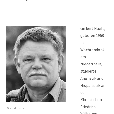
Gisbert Haefs,
geboren 1950
in
Wachtendonk
am
Niederrhein,
studierte
Anglistik und
Hispanistik an
der
Rheinischen
Friedrich-
Gisbert Haefs
Wilhelms-