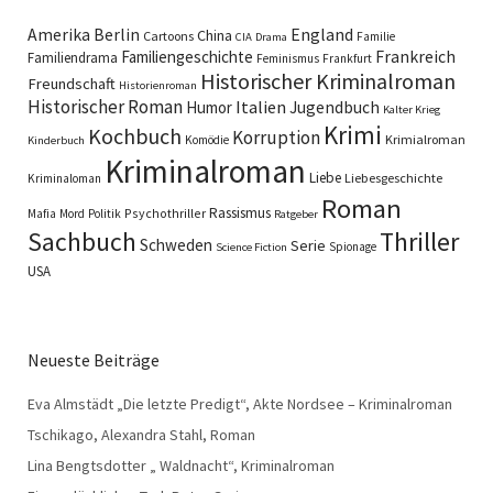
England
Amerika
Berlin
China
Cartoons
Familie
CIA
Drama
Familiengeschichte
Frankreich
Familiendrama
Feminismus
Frankfurt
Historischer Kriminalroman
Freundschaft
Historienroman
Historischer Roman
Italien
Humor
Jugendbuch
Kalter Krieg
Krimi
Kochbuch
Korruption
Krimialroman
Komödie
Kinderbuch
Kriminalroman
Liebe
Liebesgeschichte
Kriminaloman
Roman
Rassismus
Psychothriller
Mafia
Mord
Politik
Ratgeber
Sachbuch
Thriller
Schweden
Serie
Spionage
Science Fiction
USA
Neueste Beiträge
Eva Almstädt „Die letzte Predigt“, Akte Nordsee – Kriminalroman
Tschikago, Alexandra Stahl, Roman
Lina Bengtsdotter „ Waldnacht“, Kriminalroman