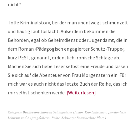
nicht?
Tolle Kriminalstory, bei der man unentwegt schmunzelt
und häufig laut loslacht. Außerdem bekommen die
Behörden, egal ob Geheimdienst oder Jugendamt, die in
dem Roman ›Pädagogisch engagierter Schutz-Truppe‹,
kurz PEST, genannt, ordentlich ironische Schläge ab.
Machen Sie sich liebe Leser selbst eine Freude und lassen
Sie sich auf die Abenteuer von Frau Morgenstern ein. Für
mich war es auch nicht das letzte Buch der Reihe, das ich
mir selbst schenken werde.
Weiterlesen
Kategorie
Buchbesprechungen
Schlagwörter
Humor
,
Kriminalroman
,
pensionierte
Lehrerin und Auftragskillerin
,
Reihe
,
Schweizer Bestsellerliste Platz 1