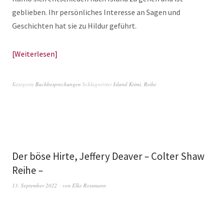
geblieben. Ihr persönliches Interesse an Sagen und
Geschichten hat sie zu Hildur geführt.
Weiterlesen
Kategorie
Buchbesprechungen
Schlagwörter
Island Krimi
,
Reihe
Der böse Hirte, Jeffery Deaver – Colter Shaw
Reihe –
13. September 2022
von
Elke Rossmann