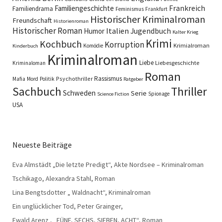
Familiengeschichte
Frankreich
Familiendrama
Feminismus
Frankfurt
Historischer Kriminalroman
Freundschaft
Historienroman
Historischer Roman
Italien
Humor
Jugendbuch
Kalter Krieg
Krimi
Kochbuch
Korruption
Krimialroman
Komödie
Kinderbuch
Kriminalroman
Liebe
Liebesgeschichte
Kriminaloman
Roman
Rassismus
Psychothriller
Mafia
Mord
Politik
Ratgeber
Sachbuch
Thriller
Schweden
Serie
Spionage
Science Fiction
USA
Neueste Beiträge
Eva Almstädt „Die letzte Predigt“, Akte Nordsee – Kriminalroman
Tschikago, Alexandra Stahl, Roman
Lina Bengtsdotter „ Waldnacht“, Kriminalroman
Ein unglücklicher Tod, Peter Grainger,
Ewald Arenz , „FÜNF, SECHS, SIEBEN, ACHT“, Roman