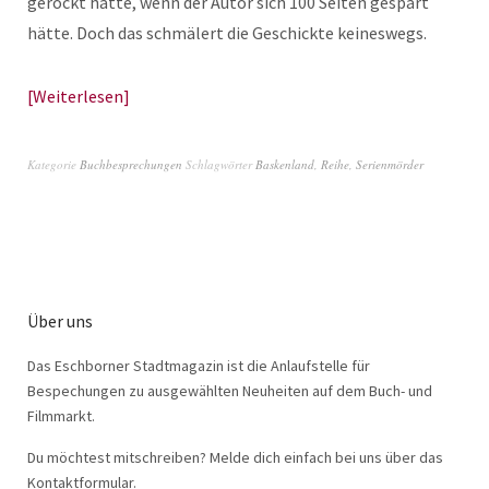
gerockt hätte, wenn der Autor sich 100 Seiten gespart
hätte. Doch das schmälert die Geschickte keineswegs.
Weiterlesen
Kategorie
Buchbesprechungen
Schlagwörter
Baskenland
,
Reihe
,
Serienmörder
Über uns
Das Eschborner Stadtmagazin ist die Anlaufstelle für
Bespechungen zu ausgewählten Neuheiten auf dem Buch- und
Filmmarkt.
Du möchtest mitschreiben? Melde dich einfach bei uns über das
Kontaktformular.