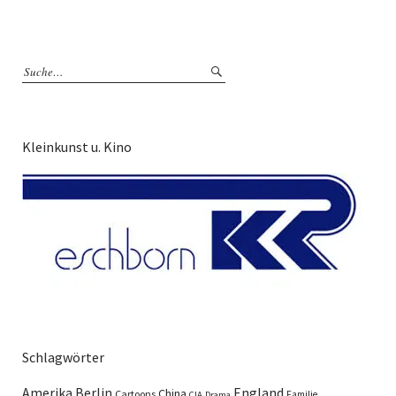
Kleinkunst u. Kino
Schlagwörter
England
Amerika
Berlin
China
Cartoons
Familie
CIA
Drama