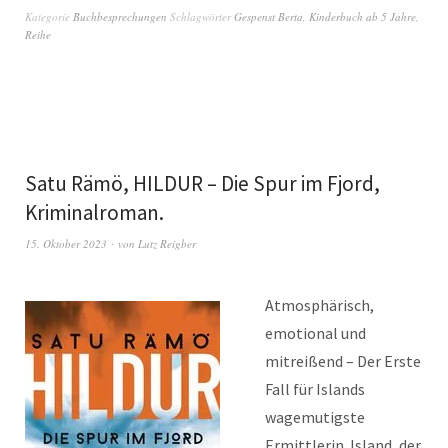
Kategorie
Buchbesprechungen
Schlagwörter
Gespenst Berta
,
Kinderbuch ab 5 Jahre
,
Reihe
Satu Rämö, HILDUR – Die Spur im Fjord,
Kriminalroman.
15. Oktober 2023
von
Lutz Reigber
Atmosphärisch,
emotional und
mitreißend – Der Erste
Fall für Islands
wagemutigste
Ermittlerin. Island, der