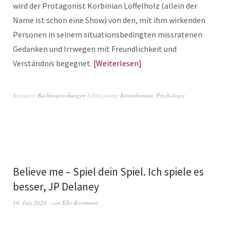
wird der Protagonist Korbinian Löffelholz (allein der
Name ist schon eine Show) von den, mit ihm wirkenden
Personen in seinem situationsbedingten missratenen
Gedanken und Irrwegen mit Freundlichkeit und
Verständnis begegnet.
Weiterlesen
Kategorie
Buchbesprechungen
Schlagwörter
Krimialroman
,
Psychologie
Believe me – Spiel dein Spiel. Ich spiele es
besser, JP Delaney
10. Juni 2020
von
Elke Rossmann