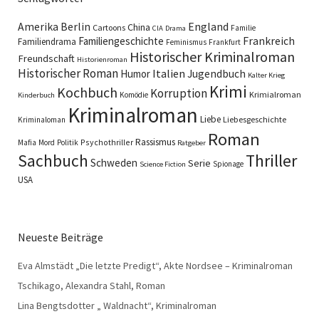
England
Amerika
Berlin
China
Cartoons
Familie
CIA
Drama
Familiengeschichte
Frankreich
Familiendrama
Feminismus
Frankfurt
Historischer Kriminalroman
Freundschaft
Historienroman
Historischer Roman
Italien
Humor
Jugendbuch
Kalter Krieg
Krimi
Kochbuch
Korruption
Krimialroman
Komödie
Kinderbuch
Kriminalroman
Liebe
Liebesgeschichte
Kriminaloman
Roman
Rassismus
Psychothriller
Mafia
Mord
Politik
Ratgeber
Sachbuch
Thriller
Schweden
Serie
Spionage
Science Fiction
USA
Neueste Beiträge
Eva Almstädt „Die letzte Predigt“, Akte Nordsee – Kriminalroman
Tschikago, Alexandra Stahl, Roman
Lina Bengtsdotter „ Waldnacht“, Kriminalroman