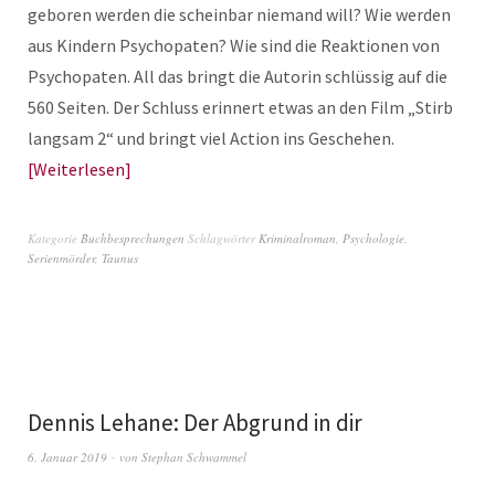
geboren werden die scheinbar niemand will? Wie werden
aus Kindern Psychopaten? Wie sind die Reaktionen von
Psychopaten. All das bringt die Autorin schlüssig auf die
560 Seiten. Der Schluss erinnert etwas an den Film „Stirb
langsam 2“ und bringt viel Action ins Geschehen.
Weiterlesen
Kategorie
Buchbesprechungen
Schlagwörter
Kriminalroman
,
Psychologie
,
Serienmörder
,
Taunus
Dennis Lehane: Der Abgrund in dir
6. Januar 2019
von
Stephan Schwammel