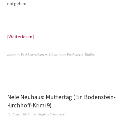
entgehen.
Weiterlesen
Kategorie
Buchbesprechungen
Schlagwörter
Psychologie
,
Thriller
Nele Neuhaus: Muttertag (Ein Bodenstein-
Kirchhoff-Krimi 9)
12. Januar 2019
von
Stephan Schwammel