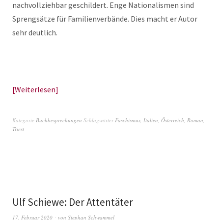
nachvollziehbar geschildert. Enge Nationalismen sind
Sprengsätze für Familienverbände. Dies macht er Autor
sehr deutlich.
Weiterlesen
Kategorie
Buchbesprechungen
Schlagwörter
Faschismus
,
Italien
,
Österreich
,
Roman
,
Triest
Ulf Schiewe: Der Attentäter
17. Februar 2020
von
Stephan Schwammel