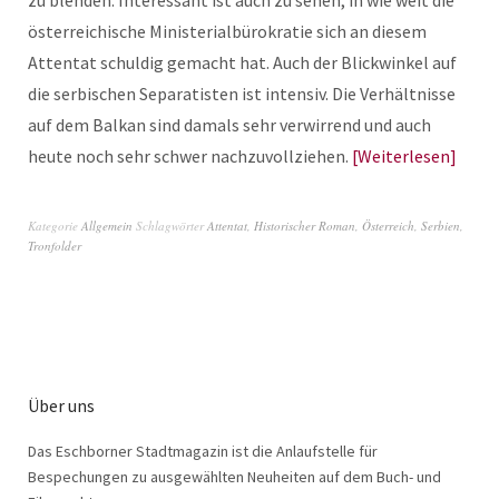
zu blenden. Interessant ist auch zu sehen, in wie weit die
österreichische Ministerialbürokratie sich an diesem
Attentat schuldig gemacht hat. Auch der Blickwinkel auf
die serbischen Separatisten ist intensiv. Die Verhältnisse
auf dem Balkan sind damals sehr verwirrend und auch
heute noch sehr schwer nachzuvollziehen.
Weiterlesen
Kategorie
Allgemein
Schlagwörter
Attentat
,
Historischer Roman
,
Österreich
,
Serbien
,
Tronfolder
Über uns
Das Eschborner Stadtmagazin ist die Anlaufstelle für
Bespechungen zu ausgewählten Neuheiten auf dem Buch- und