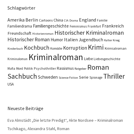
Schlagwörter
England
Amerika
Berlin
China
Cartoons
Familie
CIA
Drama
Familiengeschichte
Frankreich
Familiendrama
Feminismus
Frankfurt
Historischer Kriminalroman
Freundschaft
Historienroman
Historischer Roman
Italien
Humor
Jugendbuch
Kalter Krieg
Krimi
Kochbuch
Korruption
Krimialroman
Komödie
Kinderbuch
Kriminalroman
Liebe
Liebesgeschichte
Kriminaloman
Roman
Rassismus
Psychothriller
Mafia
Mord
Politik
Ratgeber
Sachbuch
Thriller
Schweden
Serie
Spionage
Science Fiction
USA
Neueste Beiträge
Eva Almstädt „Die letzte Predigt“, Akte Nordsee – Kriminalroman
Tschikago, Alexandra Stahl, Roman