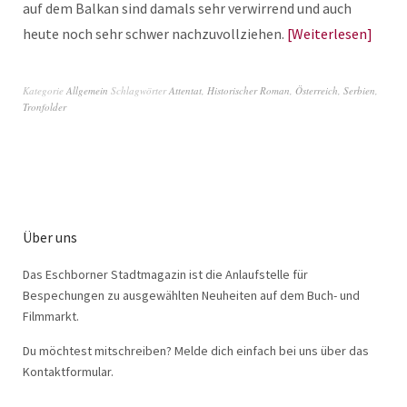
auf dem Balkan sind damals sehr verwirrend und auch
heute noch sehr schwer nachzuvollziehen.
Weiterlesen
Kategorie
Allgemein
Schlagwörter
Attentat
,
Historischer Roman
,
Österreich
,
Serbien
,
Tronfolder
Über uns
Das Eschborner Stadtmagazin ist die Anlaufstelle für
Bespechungen zu ausgewählten Neuheiten auf dem Buch- und
Filmmarkt.
Du möchtest mitschreiben? Melde dich einfach bei uns über das
Kontaktformular.