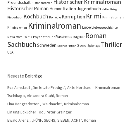
Historischer Kriminalroman
Freundschaft
Historienroman
Historischer Roman
Italien
Humor
Jugendbuch
Kalter Krieg
Krimi
Kochbuch
Korruption
Krimialroman
Komödie
Kinderbuch
Kriminalroman
Liebe
Liebesgeschichte
Kriminaloman
Roman
Rassismus
Psychothriller
Mafia
Mord
Politik
Ratgeber
Sachbuch
Thriller
Schweden
Serie
Spionage
Science Fiction
USA
Neueste Beiträge
Eva Almstädt „Die letzte Predigt“, Akte Nordsee – Kriminalroman
Tschikago, Alexandra Stahl, Roman
Lina Bengtsdotter „ Waldnacht“, Kriminalroman
Ein unglücklicher Tod, Peter Grainger,
Ewald Arenz , „FÜNF, SECHS, SIEBEN, ACHT“, Roman