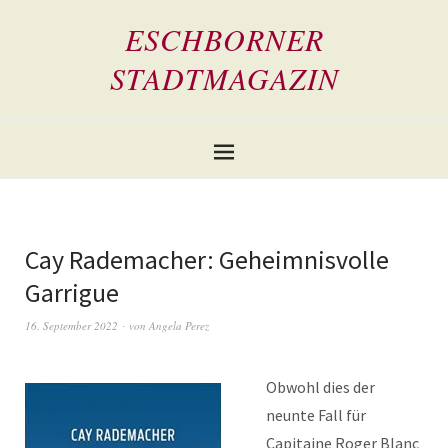
ESCHBORNER
STADTMAGAZIN
Cay Rademacher: Geheimnisvolle
Garrigue
16. September 2022
von
Angela Perez
Obwohl dies der
neunte Fall für
Capitaine Roger Blanc