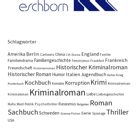
Schlagwörter
England
Amerika
Berlin
China
Cartoons
Familie
CIA
Drama
Familiengeschichte
Frankreich
Familiendrama
Feminismus
Frankfurt
Historischer Kriminalroman
Freundschaft
Historienroman
Historischer Roman
Italien
Humor
Jugendbuch
Kalter Krieg
Krimi
Kochbuch
Korruption
Krimialroman
Komödie
Kinderbuch
Kriminalroman
Liebe
Liebesgeschichte
Kriminaloman
Roman
Rassismus
Psychothriller
Mafia
Mord
Politik
Ratgeber
Sachbuch
Thriller
Schweden
Serie
Spionage
Science Fiction
USA