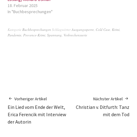
18. Februar 2025
In "Buchbesprechungen"
Kategorie
Buchbesprechungen
Schlagwörter
Ausgangssperre
,
Cold Case
,
Krimi
,
Pandemie
,
Provence-Krimi
,
Spannung
,
Verbrechensserie
Vorheriger Artikel
Nächster Artikel
Ein Lied vom Ende der Welt,
Christian v. Ditfurth: Tanz
Erica Ferencik mit Interview
mit dem Tod
der Autorin