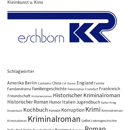
Kleinkunst u. Kino
Schlagwörter
England
Amerika
Berlin
China
Cartoons
Familie
CIA
Drama
Familiengeschichte
Frankreich
Familiendrama
Feminismus
Frankfurt
Historischer Kriminalroman
Freundschaft
Historienroman
Historischer Roman
Italien
Humor
Jugendbuch
Kalter Krieg
Krimi
Kochbuch
Korruption
Krimialroman
Komödie
Kinderbuch
Kriminalroman
Liebe
Liebesgeschichte
Kriminaloman
Roman
Rassismus
Psychothriller
Mafia
Mord
Politik