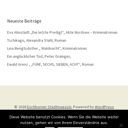
Neueste Beiträge
Eva Almstädt „Die letzte Predigt“, Akte Nordsee – Kriminalroman
Tschikago, Alexandra Stahl, Roman
Lina Bengtsdotter „ Waldnacht“, Kriminalroman
Ein unglücklicher Tod, Peter Grainger,
Ewald Arenz , „FÜNF, SECHS, SIEBEN, ACHT“, Roman
© 2026
Eschborner Stadtmagazin.
Powered by
WordPress
Theme: Weta von
Elmastudio
.
Diese Website benutzt Cookies. Wenn Sie die Website weiter
nutzen, gehen wir von Ihrem Einverständnis aus.