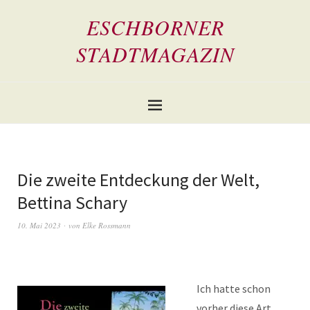
ESCHBORNER
STADTMAGAZIN
Die zweite Entdeckung der Welt,
Bettina Schary
10. Mai 2023
von
Elke Rossmann
Ich hatte schon
vorher diese Art