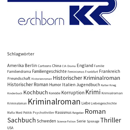
Schlagwörter
England
Amerika
Berlin
China
Cartoons
Familie
CIA
Drama
Familiengeschichte
Frankreich
Familiendrama
Feminismus
Frankfurt
Historischer Kriminalroman
Freundschaft
Historienroman
Historischer Roman
Italien
Humor
Jugendbuch
Kalter Krieg
Krimi
Kochbuch
Korruption
Krimialroman
Komödie
Kinderbuch
Kriminalroman
Liebe
Liebesgeschichte
Kriminaloman
Roman
Rassismus
Psychothriller
Mafia
Mord
Politik
Ratgeber
Sachbuch
Thriller
Schweden
Serie
Spionage
Science Fiction
USA