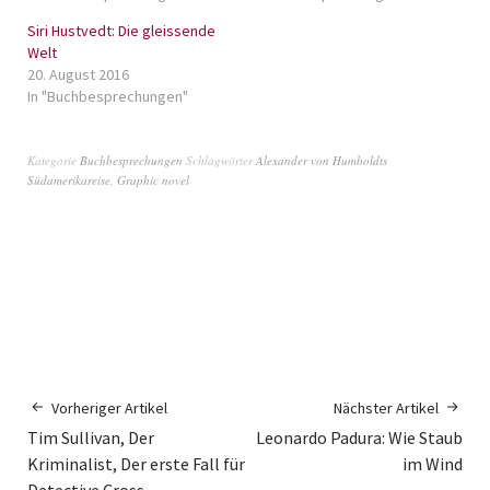
Siri Hustvedt: Die gleissende
Welt
20. August 2016
In "Buchbesprechungen"
Kategorie
Buchbesprechungen
Schlagwörter
Alexander von Humboldts
Südamerikareise
,
Graphic novel
Vorheriger Artikel
Nächster Artikel
Tim Sullivan, Der
Leonardo Padura: Wie Staub
Kriminalist, Der erste Fall für
im Wind