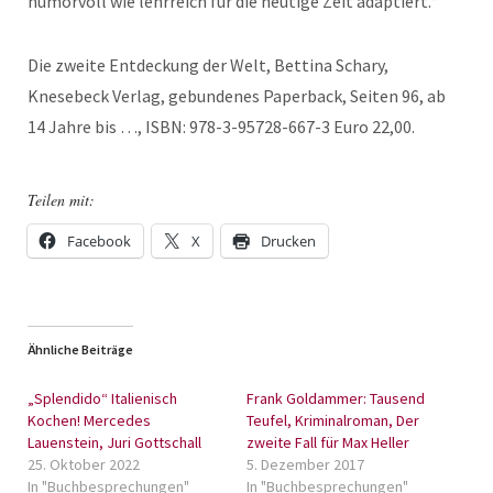
humorvoll wie lehrreich für die heutige Zeit adaptiert.“
Die zweite Entdeckung der Welt, Bettina Schary,
Knesebeck Verlag, gebundenes Paperback, Seiten 96, ab
14 Jahre bis …, ISBN: 978-3-95728-667-3 Euro 22,00.
Teilen mit:
Facebook
X
Drucken
Ähnliche Beiträge
„Splendido“ Italienisch
Frank Goldammer: Tausend
Kochen! Mercedes
Teufel, Kriminalroman, Der
Lauenstein, Juri Gottschall
zweite Fall für Max Heller
25. Oktober 2022
5. Dezember 2017
In "Buchbesprechungen"
In "Buchbesprechungen"