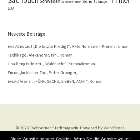
Sachbuch
Thriller
Schweden
Serie
Spionage
Science Fiction
USA
Neueste Beiträge
Eva Almstädt „Die letzte Predigt“, Akte Nordsee – Kriminalroman
Tschikago, Alexandra Stahl, Roman
Lina Bengtsdotter „ Waldnacht“, Kriminalroman
Ein unglücklicher Tod, Peter Grainger,
Ewald Arenz , „FÜNF, SECHS, SIEBEN, ACHT“, Roman
© 2026
Eschborner Stadtmagazin.
Powered by
WordPress
Theme: Weta von
Elmastudio
.
Diese Website benutzt Cookies. Wenn Sie die Website weiter