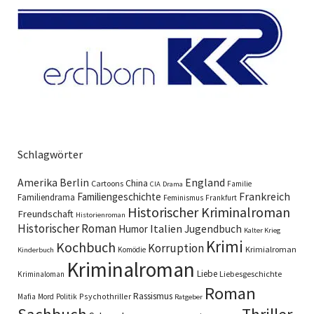
Schlagwörter
England
Amerika
Berlin
China
Cartoons
Familie
CIA
Drama
Familiengeschichte
Frankreich
Familiendrama
Feminismus
Frankfurt
Historischer Kriminalroman
Freundschaft
Historienroman
Historischer Roman
Italien
Humor
Jugendbuch
Kalter Krieg
Krimi
Kochbuch
Korruption
Krimialroman
Komödie
Kinderbuch
Kriminalroman
Liebe
Liebesgeschichte
Kriminaloman
Roman
Rassismus
Psychothriller
Mafia
Mord
Politik
Ratgeber