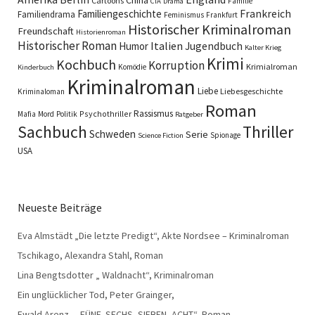
Cartoons
Familie
CIA
Drama
Familiengeschichte
Frankreich
Familiendrama
Feminismus
Frankfurt
Historischer Kriminalroman
Freundschaft
Historienroman
Historischer Roman
Italien
Humor
Jugendbuch
Kalter Krieg
Krimi
Kochbuch
Korruption
Krimialroman
Komödie
Kinderbuch
Kriminalroman
Liebe
Liebesgeschichte
Kriminaloman
Roman
Rassismus
Psychothriller
Mafia
Mord
Politik
Ratgeber
Sachbuch
Thriller
Schweden
Serie
Spionage
Science Fiction
USA
Neueste Beiträge
Eva Almstädt „Die letzte Predigt“, Akte Nordsee – Kriminalroman
Tschikago, Alexandra Stahl, Roman
Lina Bengtsdotter „ Waldnacht“, Kriminalroman
Ein unglücklicher Tod, Peter Grainger,
Ewald Arenz , „FÜNF, SECHS, SIEBEN, ACHT“, Roman