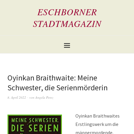
ESCHBORNER
STADTMAGAZIN
Oyinkan Braithwaite: Meine
Schwester, die Serienmörderin
8. April 2022
von
Angela Perez
Oyinkan Braithwaites
Erstlingswerk um die
männermordende,