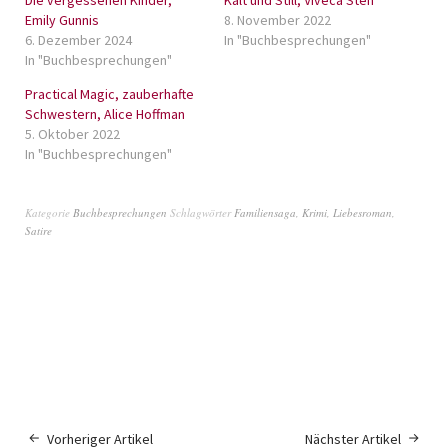
Die vergessenen Kinder,
Kalt und Still, Viveca Sten
Emily Gunnis
8. November 2022
6. Dezember 2024
In "Buchbesprechungen"
In "Buchbesprechungen"
Practical Magic, zauberhafte
Schwestern, Alice Hoffman
5. Oktober 2022
In "Buchbesprechungen"
Kategorie
Buchbesprechungen
Schlagwörter
Familiensaga
,
Krimi
,
Liebesroman
,
Satire
Vorheriger Artikel
Nächster Artikel