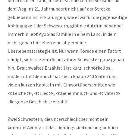
beherrschten Land, in dem Patriachat und Sexismus auf
dem Weg ins 21. Jahrhundert nicht auf der Strecke
geblieben sind. Erklärungen, wie etwa für die gegenseitige
Abhängigkeit der Schwestern, gibt die Autorin nebenbei.
Immerhin lebt Ayoolas Familie in einem Land, in dem
nicht genau hinsehen eine allgemeine
Überlebensstrategie ist. Nur wenn Korede einen Tatort
reinigt, sieht sie zum Schutz ihrer Schwester ganz genau
hin. Braithwaites Erzählstil ist kurz, schnörkellos,
modern. Und dennoch hat sie in knapp 240 Seiten und
vielen kurzen Kapiteln mit Einwortüberschriften wie
≪Leiche ≫, ≪ Lied≫, ≪Geheimnis ≫ und ≪ Vater≫
die ganze Geschichte erzählt.
Zwei Schwestern, die unterschiedlicher nicht sein
könnten: Ayoola ist das Lieblingskind und unglaublich