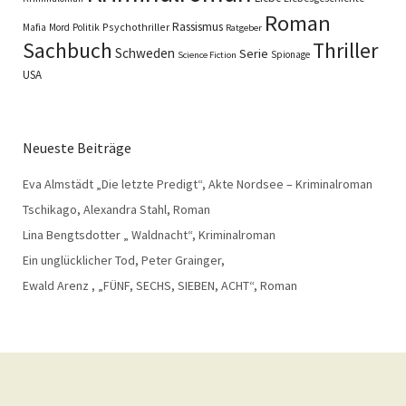
Roman
Rassismus
Psychothriller
Mafia
Mord
Politik
Ratgeber
Sachbuch
Thriller
Schweden
Serie
Spionage
Science Fiction
USA
Neueste Beiträge
Eva Almstädt „Die letzte Predigt“, Akte Nordsee – Kriminalroman
Tschikago, Alexandra Stahl, Roman
Lina Bengtsdotter „ Waldnacht“, Kriminalroman
Ein unglücklicher Tod, Peter Grainger,
Ewald Arenz , „FÜNF, SECHS, SIEBEN, ACHT“, Roman