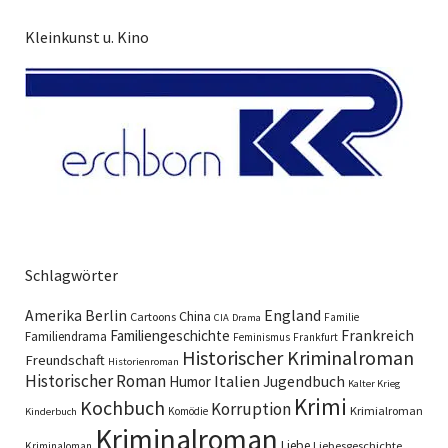
Kleinkunst u. Kino
Schlagwörter
England
Amerika
Berlin
China
Cartoons
Familie
CIA
Drama
Familiengeschichte
Frankreich
Familiendrama
Feminismus
Frankfurt
Historischer Kriminalroman
Freundschaft
Historienroman
Historischer Roman
Italien
Humor
Jugendbuch
Kalter Krieg
Krimi
Kochbuch
Korruption
Krimialroman
Komödie
Kinderbuch
Kriminalroman
Liebe
Liebesgeschichte
Kriminaloman