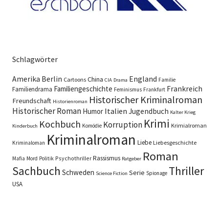
Schlagwörter
England
Amerika
Berlin
China
Cartoons
Familie
CIA
Drama
Familiengeschichte
Frankreich
Familiendrama
Feminismus
Frankfurt
Historischer Kriminalroman
Freundschaft
Historienroman
Historischer Roman
Italien
Humor
Jugendbuch
Kalter Krieg
Krimi
Kochbuch
Korruption
Krimialroman
Komödie
Kinderbuch
Kriminalroman
Liebe
Liebesgeschichte
Kriminaloman
Roman
Rassismus
Psychothriller
Mafia
Mord
Politik
Ratgeber
Sachbuch
Thriller
Schweden
Serie
Spionage
Science Fiction
USA