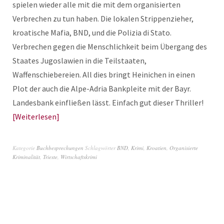
spielen wieder alle mit die mit dem organisierten
Verbrechen zu tun haben. Die lokalen Strippenzieher,
kroatische Mafia, BND, und die Polizia di Stato.
Verbrechen gegen die Menschlichkeit beim Übergang des
Staates Jugoslawien in die Teilstaaten,
Waffenschiebereien. All dies bringt Heinichen in einen
Plot der auch die Alpe-Adria Bankpleite mit der Bayr.
Landesbank einfließen lässt. Einfach gut dieser Thriller!
Weiterlesen
Kategorie
Buchbesprechungen
Schlagwörter
BND
,
Krimi
,
Kroatien
,
Organisierte
Kriminalität
,
Trieste
,
Wirtschaftskrimi