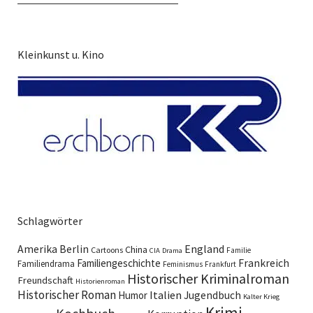
Kleinkunst u. Kino
Schlagwörter
England
Amerika
Berlin
China
Cartoons
Familie
CIA
Drama
Familiengeschichte
Frankreich
Familiendrama
Feminismus
Frankfurt
Historischer Kriminalroman
Freundschaft
Historienroman
Historischer Roman
Italien
Humor
Jugendbuch
Kalter Krieg
Krimi