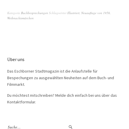
Kategorie
Buchbesprechungen
Schlagwörter
Illustriert
,
Neuauflage von 1956
,
Weihnachtsmärchen
Über uns
Das Eschborner Stadtmagazin ist die Anlaufstelle für
Bespechungen zu ausgewählten Neuheiten auf dem Buch- und
Filmmarkt.
Du möchtest mitschreiben? Melde dich einfach bei uns über das
Kontaktformular.