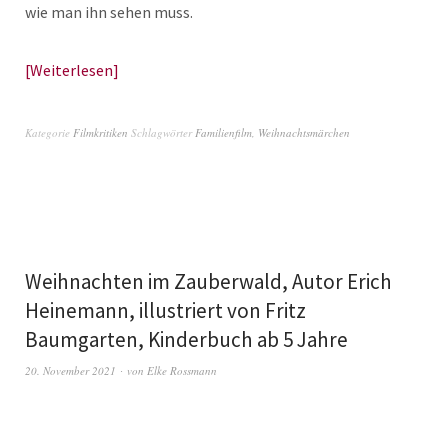
wie man ihn sehen muss.
Weiterlesen
Kategorie
Filmkritiken
Schlagwörter
Familienfilm
,
Weihnachtsmärchen
Weihnachten im Zauberwald, Autor Erich
Heinemann, illustriert von Fritz
Baumgarten, Kinderbuch ab 5 Jahre
20. November 2021
von
Elke Rossmann