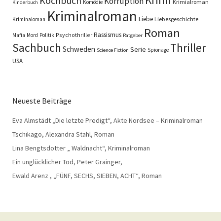
Kochbuch
Korruption
Krimialroman
Komödie
Kinderbuch
Kriminalroman
Liebe
Liebesgeschichte
Kriminaloman
Roman
Rassismus
Psychothriller
Mafia
Mord
Politik
Ratgeber
Sachbuch
Thriller
Schweden
Serie
Spionage
Science Fiction
USA
Neueste Beiträge
Eva Almstädt „Die letzte Predigt“, Akte Nordsee – Kriminalroman
Tschikago, Alexandra Stahl, Roman
Lina Bengtsdotter „ Waldnacht“, Kriminalroman
Ein unglücklicher Tod, Peter Grainger,
Ewald Arenz , „FÜNF, SECHS, SIEBEN, ACHT“, Roman