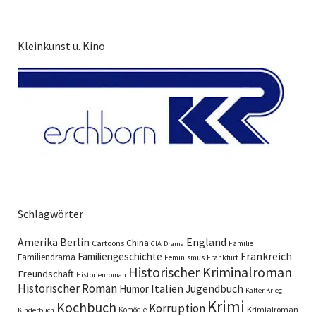
Kleinkunst u. Kino
Schlagwörter
England
Amerika
Berlin
China
Cartoons
Familie
CIA
Drama
Familiengeschichte
Frankreich
Familiendrama
Feminismus
Frankfurt
Historischer Kriminalroman
Freundschaft
Historienroman
Historischer Roman
Italien
Humor
Jugendbuch
Kalter Krieg
Krimi
Kochbuch
Korruption
Krimialroman
Komödie
Kinderbuch