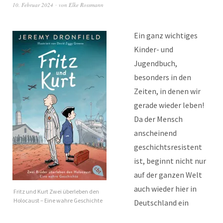
10. Februar 2024
von
Elke Rossmann
Ein ganz wichtiges
Kinder- und
Jugendbuch,
besonders in den
Zeiten, in denen wir
gerade wieder leben!
Da der Mensch
anscheinend
geschichtsresistent
ist, beginnt nicht nur
auf der ganzen Welt
auch wieder hier in
Fritz und Kurt Zwei überleben den
Holocaust – Eine wahre Geschichte
Deutschland ein