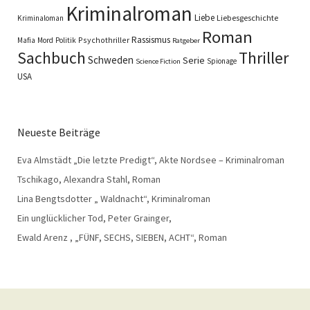
Kriminalroman
Liebe
Liebesgeschichte
Kriminaloman
Roman
Rassismus
Psychothriller
Mafia
Mord
Politik
Ratgeber
Sachbuch
Thriller
Schweden
Serie
Spionage
Science Fiction
USA
Neueste Beiträge
Eva Almstädt „Die letzte Predigt“, Akte Nordsee – Kriminalroman
Tschikago, Alexandra Stahl, Roman
Lina Bengtsdotter „ Waldnacht“, Kriminalroman
Ein unglücklicher Tod, Peter Grainger,
Ewald Arenz , „FÜNF, SECHS, SIEBEN, ACHT“, Roman