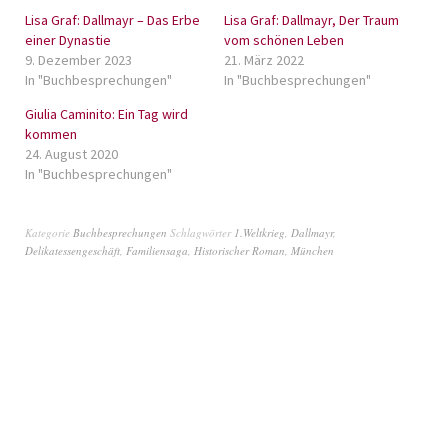
Lisa Graf: Dallmayr – Das Erbe
Lisa Graf: Dallmayr, Der Traum
einer Dynastie
vom schönen Leben
9. Dezember 2023
21. März 2022
In "Buchbesprechungen"
In "Buchbesprechungen"
Giulia Caminito: Ein Tag wird
kommen
24. August 2020
In "Buchbesprechungen"
Kategorie
Buchbesprechungen
Schlagwörter
1.Weltkrieg
,
Dallmayr
,
Delikatessengeschäft
,
Familiensaga
,
Historischer Roman
,
München