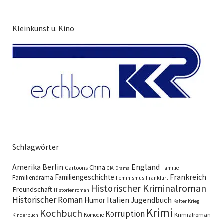
Kleinkunst u. Kino
Schlagwörter
England
Amerika
Berlin
China
Cartoons
Familie
CIA
Drama
Familiengeschichte
Frankreich
Familiendrama
Feminismus
Frankfurt
Historischer Kriminalroman
Freundschaft
Historienroman
Historischer Roman
Italien
Humor
Jugendbuch
Kalter Krieg
Krimi
Kochbuch
Korruption
Krimialroman
Komödie
Kinderbuch