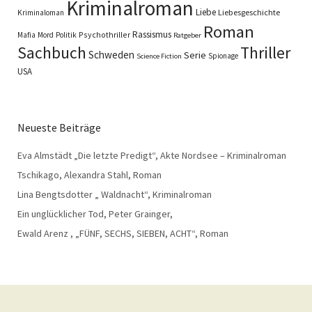
Kriminalroman
Liebe
Liebesgeschichte
Kriminaloman
Roman
Rassismus
Psychothriller
Mafia
Mord
Politik
Ratgeber
Sachbuch
Thriller
Schweden
Serie
Spionage
Science Fiction
USA
Neueste Beiträge
Eva Almstädt „Die letzte Predigt“, Akte Nordsee – Kriminalroman
Tschikago, Alexandra Stahl, Roman
Lina Bengtsdotter „ Waldnacht“, Kriminalroman
Ein unglücklicher Tod, Peter Grainger,
Ewald Arenz , „FÜNF, SECHS, SIEBEN, ACHT“, Roman