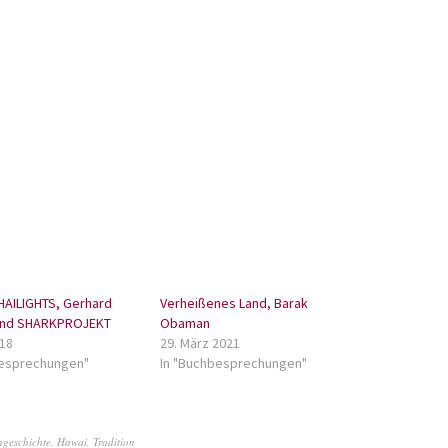
HAILIGHTS, Gerhard
Verheißenes Land, Barak
und SHARKPROJEKT
Obaman
018
29. März 2021
besprechungen"
In "Buchbesprechungen"
ngeschichte
,
Hawai
,
Tradition