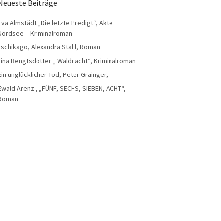
Neueste Beiträge
Eva Almstädt „Die letzte Predigt“, Akte
Nordsee – Kriminalroman
Tschikago, Alexandra Stahl, Roman
Lina Bengtsdotter „ Waldnacht“, Kriminalroman
Ein unglücklicher Tod, Peter Grainger,
Ewald Arenz , „FÜNF, SECHS, SIEBEN, ACHT“,
Roman