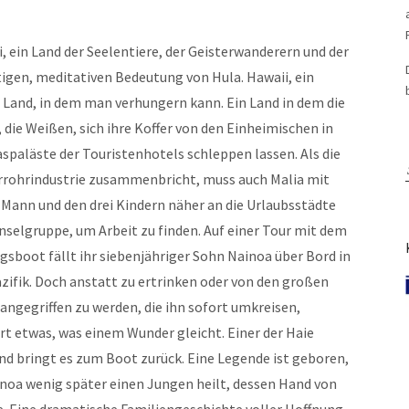
, ein Land der Seelentiere, der Geisterwanderern und der
gen, meditativen Bedeutung von Hula. Hawaii, ein
Land, in dem man verhungern kann. Ein Land in dem die
 die Weißen, sich ihre Koffer von den Einheimischen in
aspaläste der Touristenhotels schleppen lassen. Als die
rrohrindustrie zusammenbricht, muss auch Malia mit
Mann und den drei Kindern näher an die Urlaubsstädte
Inselgruppe, um Arbeit zu finden. Auf einer Tour mit dem
gsboot fällt ihr siebenjähriger Sohn Nainoa über Bord in
zifik. Doch anstatt zu ertrinken oder von den großen
angegriffen zu werden, die ihn sofort umkreisen,
rt etwas, was einem Wunder gleicht. Einer der Haie
und bringt es zum Boot zurück. Eine Legende ist geboren,
ainoa wenig später einen Jungen heilt, dessen Hand von