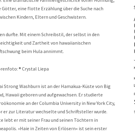
. Eine dramatische Familiengeschichte voller Hoffnung,
 Götter, eine flotte Erzählung über die Suche nach
zwischen Kindern, Eltern und Geschwistern.
en durfte. Mit einem Schreibstil, der selbst in den
Leichtigkeit und Zartheit von hawaiianischen
üftschwung beim Hula annimmt.
renfoto: ® Crystal Liepa
i Strong Washburn ist an der Hamakua-Küste von Big
nd, Hawaii geboren und aufgewachsen. Er studierte
oökonomie an der Columbia University in New York City,
r er zur Literatur wechselte und Schriftsteller wurde.
e lebt er mit seiner Frau und seinen Töchtern in
eapolis. »Haie in Zeiten von Erlösern« ist sein erster