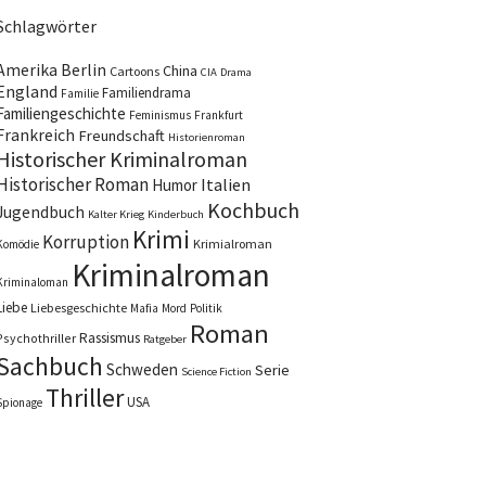
Schlagwörter
Amerika
Berlin
China
Cartoons
CIA
Drama
England
Familiendrama
Familie
Familiengeschichte
Feminismus
Frankfurt
Frankreich
Freundschaft
Historienroman
Historischer Kriminalroman
Historischer Roman
Italien
Humor
Kochbuch
Jugendbuch
Kalter Krieg
Kinderbuch
Krimi
Korruption
Krimialroman
Komödie
Kriminalroman
Kriminaloman
Liebe
Liebesgeschichte
Mafia
Mord
Politik
Roman
Rassismus
Psychothriller
Ratgeber
Sachbuch
Schweden
Serie
Science Fiction
Thriller
USA
Spionage