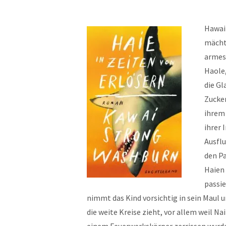
Hawaii
mächti
armes 
Haole,
die Gl
Zucke
ihrem 
ihrer 
Ausflu
den Pa
Haien 
passie
nimmt das Kind vorsichtig in sein Maul 
die weite Kreise zieht, vor allem weil N