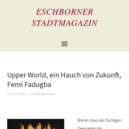
ESCHBORNER
STADTMAGAZIN
Upper World, ein Hauch von Zukunft,
Femi Fadugba
25. Juni 2022
von
Elke Rossmann
Wenn man als farbiger
Teenager im