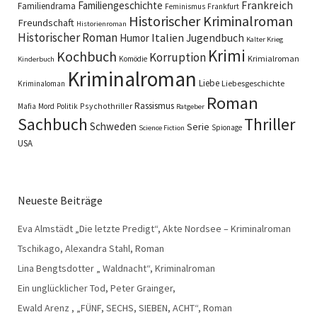
Familiengeschichte
Frankreich
Familiendrama
Feminismus
Frankfurt
Historischer Kriminalroman
Freundschaft
Historienroman
Historischer Roman
Italien
Humor
Jugendbuch
Kalter Krieg
Krimi
Kochbuch
Korruption
Krimialroman
Komödie
Kinderbuch
Kriminalroman
Liebe
Liebesgeschichte
Kriminaloman
Roman
Rassismus
Psychothriller
Mafia
Mord
Politik
Ratgeber
Sachbuch
Thriller
Schweden
Serie
Spionage
Science Fiction
USA
Neueste Beiträge
Eva Almstädt „Die letzte Predigt“, Akte Nordsee – Kriminalroman
Tschikago, Alexandra Stahl, Roman
Lina Bengtsdotter „ Waldnacht“, Kriminalroman
Ein unglücklicher Tod, Peter Grainger,
Ewald Arenz , „FÜNF, SECHS, SIEBEN, ACHT“, Roman