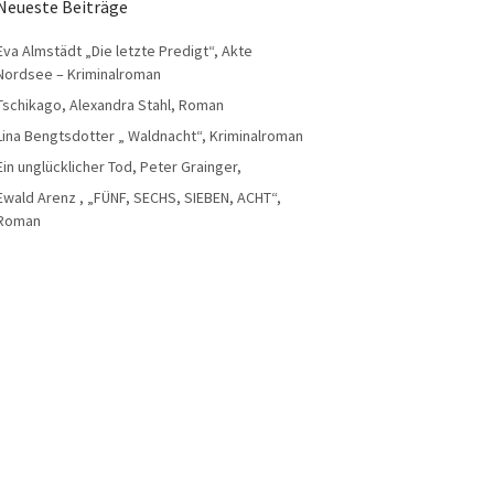
Neueste Beiträge
Eva Almstädt „Die letzte Predigt“, Akte
Nordsee – Kriminalroman
Tschikago, Alexandra Stahl, Roman
Lina Bengtsdotter „ Waldnacht“, Kriminalroman
Ein unglücklicher Tod, Peter Grainger,
Ewald Arenz , „FÜNF, SECHS, SIEBEN, ACHT“,
Roman