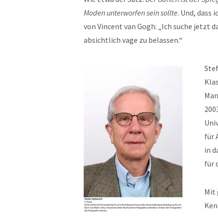
Moden unterworfen sein sollte
. Und, dass 
von Vincent van Gogh: „Ich suche jetzt d
absichtlich vage zu belassen.“
Stef
Klas
Man
200
Univ
für 
in d
für 
Mit
Ken