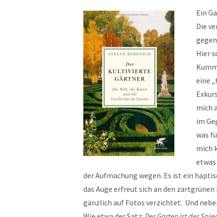
Ein Ga
Die v
gegens
Hier s
Kumme
eine „
Exkur
mich a
im Geg
was fü
mich k
etwas 
der Aufmachung wegen. Es ist ein haptis
das Auge erfreut sich an den zartgrünen
gänzlich auf Fotos verzichtet. Und nebe
Wie etwa der Satz:
Der Garten ist der Spie