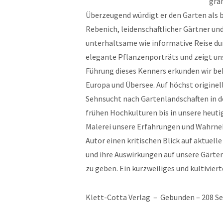
gran
Überzeugend würdigt er den Garten als 
Rebenich, leidenschaftlicher Gärtner und
unterhaltsame wie informative Reise dur
elegante Pflanzenporträts und zeigt un
Führung dieses Kenners erkunden wir be
Europa und Übersee. Auf höchst originel
Sehnsucht nach Gartenlandschaften in d
frühen Hochkulturen bis in unsere heutig
Malerei unsere Erfahrungen und Wahrneh
Autor einen kritischen Blick auf aktuell
und ihre Auswirkungen auf unsere Gärten
zu geben. Ein kurzweiliges und kultivie
Klett-Cotta Verlag – Gebunden – 208 Se