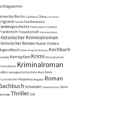
Schlagwörter
Amerika
Berlin
China
Cartoons
CIA
Drama
England
Familiendrama
Familie
Familiengeschichte
Feminismus
Frankfurt
Frankreich
Freundschaft
Historienroman
Historischer Kriminalroman
Historischer Roman
Italien
Humor
Kochbuch
Jugendbuch
Kalter Krieg
Kinderbuch
Krimi
Korruption
Krimialroman
Komödie
Kriminalroman
Kriminaloman
Liebe
Liebesgeschichte
Mafia
Mord
Politik
Roman
Rassismus
Psychothriller
Ratgeber
Sachbuch
Schweden
Serie
Science Fiction
Thriller
USA
Spionage