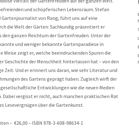
diose Vielfalt der Gartenfreuden auf der ganzen Welt.
befreienden und schöpferischen Lebensraum. Stefan
 Gartenjournalist von Rang, führt uns auf eine
ch die Welt der Gärten: Sachkundig präsentiert er
s den ganzen Reichtum der Gartenfreuden. Unter der
kannte und weniger bekannte Gartenparadiese in
le Weise zeigt er, welche beeindruckenden Spuren die
er Geschichte der Menschheit hinterlassen hat – von den
e Zeit. Und er erinnert uns daran, wie sehr Literatur und
mungen des Gartens geprägt haben. Zugleich wirft der
e gesellschaftliche Entwicklungen wie die neuen Medien
. Dabei vergisst er nicht, auch manchen praktischen Rat
rtes Lesevergnügen über die Gartenkunst.
iten – €26,00 – ISBN 978-3-608-98634-1