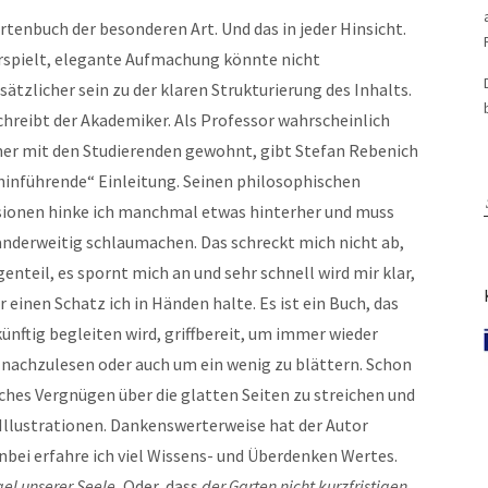
rtenbuch der besonderen Art. Und das in jeder Hinsicht.
erspielt, elegante Aufmachung könnte nicht
ätzlicher sein zu der klaren Strukturierung des Inhalts.
chreibt der Akademiker. Als Professor wahrscheinlich
r mit den Studierenden gewohnt, gibt Stefan Rebenich
hinführende“ Einleitung. Seinen philosophischen
sionen hinke ich manchmal etwas hinterher und muss
nderweitig schlaumachen. Das schreckt mich nicht ab,
enteil, es spornt mich an und sehr schnell wird mir klar,
r einen Schatz ich in Händen halte. Es ist ein Buch, das
ünftig begleiten wird, griffbereit, um immer wieder
nachzulesen oder auch um ein wenig zu blättern. Schon
ches Vergnügen über die glatten Seiten zu streichen und
 Illustrationen. Dankenswerterweise hat der Autor
nbei erfahre ich viel Wissens- und Überdenken Wertes.
gel unserer Seele.
Oder, dass
der Garten nicht kurzfristigen