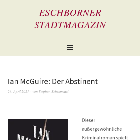
ESCHBORNER
STADTMAGAZIN
Ian McGuire: Der Abstinent
23. April 2021
von
Stephan Schwammel
Dieser
außergewöhnliche
Kriminalroman spielt