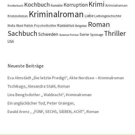
Krimi
Kochbuch
Korruption
Krimialroman
Komödie
Kinderbuch
Kriminalroman
Liebe
Liebesgeschichte
Kriminaloman
Roman
Rassismus
Psychothriller
Mafia
Mord
Politik
Ratgeber
Sachbuch
Thriller
Schweden
Serie
Spionage
Science Fiction
USA
Neueste Beiträge
Eva Almstädt „Die letzte Predigt“, Akte Nordsee – Kriminalroman
Tschikago, Alexandra Stahl, Roman
Lina Bengtsdotter „ Waldnacht“, Kriminalroman
Ein unglücklicher Tod, Peter Grainger,
Ewald Arenz , „FÜNF, SECHS, SIEBEN, ACHT“, Roman