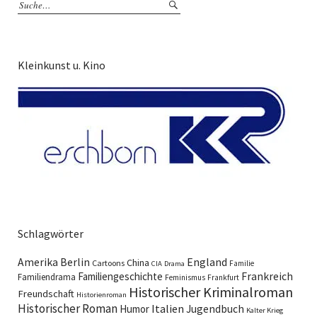
Kleinkunst u. Kino
Schlagwörter
England
Amerika
Berlin
China
Cartoons
Familie
CIA
Drama
Familiengeschichte
Frankreich
Familiendrama
Feminismus
Frankfurt
Historischer Kriminalroman
Freundschaft
Historienroman
Historischer Roman
Italien
Humor
Jugendbuch
Kalter Krieg