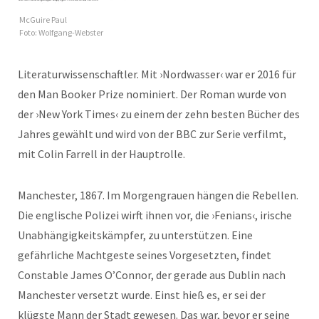
McGuire Paul
Foto: Wolfgang-Webster
Literaturwissenschaftler. Mit ›Nordwasser‹ war er 2016 für
den Man Booker Prize nominiert. Der Roman wurde von
der ›New York Times‹ zu einem der zehn besten Bücher des
Jahres gewählt und wird von der BBC zur Serie verfilmt,
mit Colin Farrell in der Hauptrolle.
Manchester, 1867. Im Morgengrauen hängen die Rebellen.
Die englische Polizei wirft ihnen vor, die ›Fenians‹, irische
Unabhängigkeitskämpfer, zu unterstützen. Eine
gefährliche Machtgeste seines Vorgesetzten, findet
Constable James O’Connor, der gerade aus Dublin nach
Manchester versetzt wurde. Einst hieß es, er sei der
klügste Mann der Stadt gewesen. Das war, bevor er seine