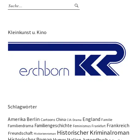
Kleinkunst u. Kino
Schlagwörter
England
Amerika
Berlin
China
Cartoons
Familie
CIA
Drama
Familiengeschichte
Frankreich
Familiendrama
Feminismus
Frankfurt
Historischer Kriminalroman
Freundschaft
Historienroman
Historischer Roman
Italien
Humor
Jugendbuch