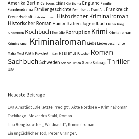
England
Amerika
Berlin
China
Cartoons
Familie
CIA
Drama
Familiengeschichte
Frankreich
Familiendrama
Feminismus
Frankfurt
Historischer Kriminalroman
Freundschaft
Historienroman
Historischer Roman
Italien
Humor
Jugendbuch
Kalter Krieg
Krimi
Kochbuch
Korruption
Krimialroman
Komödie
Kinderbuch
Kriminalroman
Liebe
Liebesgeschichte
Kriminaloman
Roman
Rassismus
Psychothriller
Mafia
Mord
Politik
Ratgeber
Sachbuch
Thriller
Schweden
Serie
Spionage
Science Fiction
USA
Neueste Beiträge
Eva Almstädt „Die letzte Predigt“, Akte Nordsee – Kriminalroman
Tschikago, Alexandra Stahl, Roman
Lina Bengtsdotter „ Waldnacht“, Kriminalroman
Ein unglücklicher Tod, Peter Grainger,