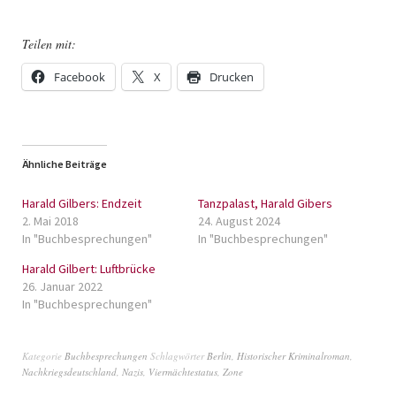
Teilen mit:
Facebook
X
Drucken
Ähnliche Beiträge
Harald Gilbers: Endzeit
Tanzpalast, Harald Gibers
2. Mai 2018
24. August 2024
In "Buchbesprechungen"
In "Buchbesprechungen"
Harald Gilbert: Luftbrücke
26. Januar 2022
In "Buchbesprechungen"
Kategorie
Buchbesprechungen
Schlagwörter
Berlin
,
Historischer Kriminalroman
,
Nachkriegsdeutschland
,
Nazis
,
Viermächtestatus
,
Zone