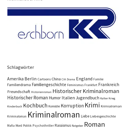
Schlagwörter
England
Amerika
Berlin
China
Cartoons
Familie
CIA
Drama
Familiengeschichte
Frankreich
Familiendrama
Feminismus
Frankfurt
Historischer Kriminalroman
Freundschaft
Historienroman
Historischer Roman
Italien
Humor
Jugendbuch
Kalter Krieg
Krimi
Kochbuch
Korruption
Krimialroman
Komödie
Kinderbuch
Kriminalroman
Liebe
Liebesgeschichte
Kriminaloman
Roman
Rassismus
Psychothriller
Mafia
Mord
Politik
Ratgeber