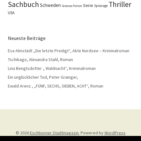
Sachbuch
Thriller
Schweden
Serie
Spionage
Science Fiction
USA
Neueste Beiträge
Eva Almstädt „Die letzte Predigt“, Akte Nordsee – Kriminalroman
Tschikago, Alexandra Stahl, Roman
Lina Bengtsdotter „ Waldnacht“, Kriminalroman
Ein unglücklicher Tod, Peter Grainger,
Ewald Arenz , „FÜNF, SECHS, SIEBEN, ACHT“, Roman
© 2026
Eschborner Stadtmagazin.
Powered by
WordPress
Theme: Weta von
Elmastudio
.