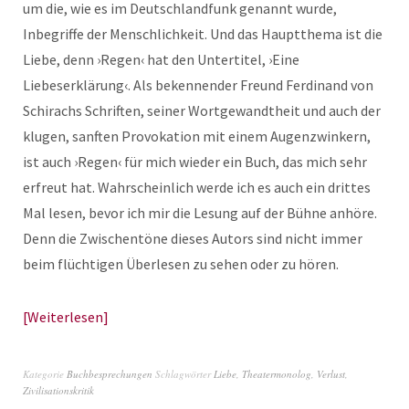
um die, wie es im Deutschlandfunk genannt wurde,
Inbegriffe der Menschlichkeit. Und das Hauptthema ist die
Liebe, denn ›Regen‹ hat den Untertitel, ›Eine
Liebeserklärung‹. Als bekennender Freund Ferdinand von
Schirachs Schriften, seiner Wortgewandtheit und auch der
klugen, sanften Provokation mit einem Augenzwinkern,
ist auch ›Regen‹ für mich wieder ein Buch, das mich sehr
erfreut hat. Wahrscheinlich werde ich es auch ein drittes
Mal lesen, bevor ich mir die Lesung auf der Bühne anhöre.
Denn die Zwischentöne dieses Autors sind nicht immer
beim flüchtigen Überlesen zu sehen oder zu hören.
Weiterlesen
Kategorie
Buchbesprechungen
Schlagwörter
Liebe
,
Theatermonolog
,
Verlust
,
Zivilisationskritik