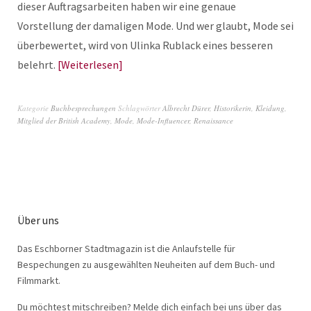
dieser Auftragsarbeiten haben wir eine genaue
Vorstellung der damaligen Mode. Und wer glaubt, Mode sei
überbewertet, wird von Ulinka Rublack eines besseren
belehrt.
Weiterlesen
Kategorie
Buchbesprechungen
Schlagwörter
Albrecht Dürer
,
Historikerin
,
Kleidung
,
Mitglied der British Academy
,
Mode
,
Mode-Influencer
,
Renaissance
Über uns
Das Eschborner Stadtmagazin ist die Anlaufstelle für
Bespechungen zu ausgewählten Neuheiten auf dem Buch- und
Filmmarkt.
Du möchtest mitschreiben? Melde dich einfach bei uns über das