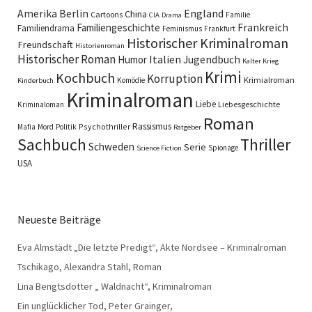
England
Amerika
Berlin
China
Cartoons
Familie
CIA
Drama
Familiengeschichte
Frankreich
Familiendrama
Feminismus
Frankfurt
Historischer Kriminalroman
Freundschaft
Historienroman
Historischer Roman
Italien
Humor
Jugendbuch
Kalter Krieg
Krimi
Kochbuch
Korruption
Krimialroman
Komödie
Kinderbuch
Kriminalroman
Liebe
Liebesgeschichte
Kriminaloman
Roman
Rassismus
Psychothriller
Mafia
Mord
Politik
Ratgeber
Sachbuch
Thriller
Schweden
Serie
Spionage
Science Fiction
USA
Neueste Beiträge
Eva Almstädt „Die letzte Predigt“, Akte Nordsee – Kriminalroman
Tschikago, Alexandra Stahl, Roman
Lina Bengtsdotter „ Waldnacht“, Kriminalroman
Ein unglücklicher Tod, Peter Grainger,