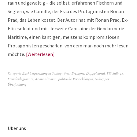
rauh und gewaltig – die selbst erfahrenen Fischern und
Seglern, wie Camille, der Frau des Protagonisten Ronan
Prad, das Leben kostet. Der Autor hat mit Ronan Prad, Ex-
Elitesoldat und mittlerweile Capitaine der Gendarmerie
Maritime, einen kantigen, meistens kompromislosen
Protagonisten geschaffen, von dem man noch mehr lesen
möchte.
Weiterlesen
Kategorie
Buchbesprechungen
Schlagwörter
Bretagne
,
Doppelmoral
,
Flüchtlinge
,
Fremdenlegionäre
,
Kriminalroman
,
politische Verwicklungen
,
Schlepper
,
Überfischung
Über uns