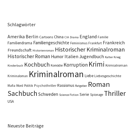
Schlagwörter
England
Amerika
Berlin
China
Cartoons
Familie
CIA
Drama
Familiengeschichte
Frankreich
Familiendrama
Feminismus
Frankfurt
Historischer Kriminalroman
Freundschaft
Historienroman
Historischer Roman
Italien
Humor
Jugendbuch
Kalter Krieg
Krimi
Kochbuch
Korruption
Krimialroman
Komödie
Kinderbuch
Kriminalroman
Liebe
Liebesgeschichte
Kriminaloman
Roman
Rassismus
Psychothriller
Mafia
Mord
Politik
Ratgeber
Sachbuch
Thriller
Schweden
Serie
Spionage
Science Fiction
USA
Neueste Beiträge