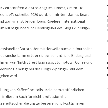
für Zeitschriften wie »Los Angeles Times«, »PUNCH«,
 und »T« schreibt. 2020 wurde er mit dem James Beard
d war Finalist bei den Louis Roederer International
rdem Mitbegründer und Herausgeber des Blogs »Sprudge«,
essioneller Barista, der mittlerweile auch als Journalist
ffeebranche kümmerte er sich um öffentliche Bildung und
men wie Ninth Street Espresso, Stumptown Coffee und
nder und Herausgeber des Blogs »Sprudge«, auf dem
geben wird.
llung von Kaffee Cocktails und einem ausführlichen
n in diesem Buch für nicht professionelle
sse auftauchen die uns zu besseren und köstlicheren