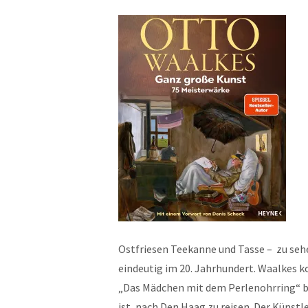
Ostfriesen
Teekanne und Tasse – zu sehe
eindeutig im 20. Jahrhundert. Waalkes ko
„Das Mädchen mit dem Perlenohrring“ ber
ist, nach Den Haag zu reisen. Der Künstl