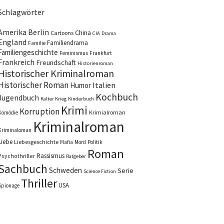
Schlagwörter
Amerika
Berlin
China
Cartoons
CIA
Drama
England
Familiendrama
Familie
Familiengeschichte
Feminismus
Frankfurt
Frankreich
Freundschaft
Historienroman
Historischer Kriminalroman
Historischer Roman
Italien
Humor
Kochbuch
Jugendbuch
Kalter Krieg
Kinderbuch
Krimi
Korruption
Krimialroman
Komödie
Kriminalroman
Kriminaloman
Liebe
Liebesgeschichte
Mafia
Mord
Politik
Roman
Rassismus
Psychothriller
Ratgeber
Sachbuch
Schweden
Serie
Science Fiction
Thriller
USA
Spionage