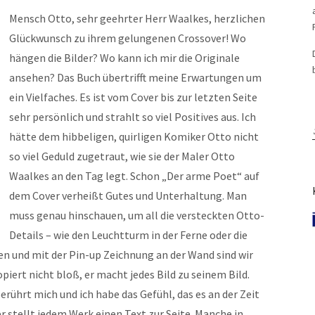
Mensch Otto, sehr geehrter Herr Waalkes, herzlichen
Glückwunsch zu ihrem gelungenen Crossover! Wo
hängen die Bilder? Wo kann ich mir die Originale
ansehen? Das Buch übertrifft meine Erwartungen um
ein Vielfaches. Es ist vom Cover bis zur letzten Seite
sehr persönlich und strahlt so viel Positives aus. Ich
hätte dem hibbeligen, quirligen Komiker Otto nicht
so viel Geduld zugetraut, wie sie der Maler Otto
Waalkes an den Tag legt. Schon „Der arme Poet“ auf
dem Cover verheißt Gutes und Unterhaltung. Man
muss genau hinschauen, um all die versteckten Otto-
Details – wie den Leuchtturm in der Ferne oder die
n und mit der Pin-up Zeichnung an der Wand sind wir
piert nicht bloß, er macht jedes Bild zu seinem Bild.
ührt mich und ich habe das Gefühl, das es an der Zeit
er stellt jedem Werk einen Text zur Seite. Manche in