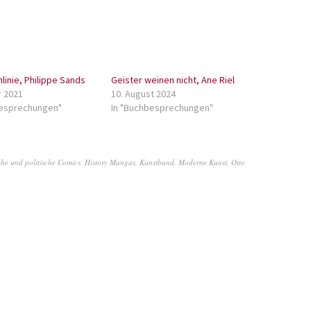
nlinie, Philippe Sands
Geister weinen nicht, Ane Riel
r 2021
10. August 2024
besprechungen"
In "Buchbesprechungen"
sche und politische Comics
,
History Mangas
,
Kunstband
,
Moderne Kunst
,
Otto