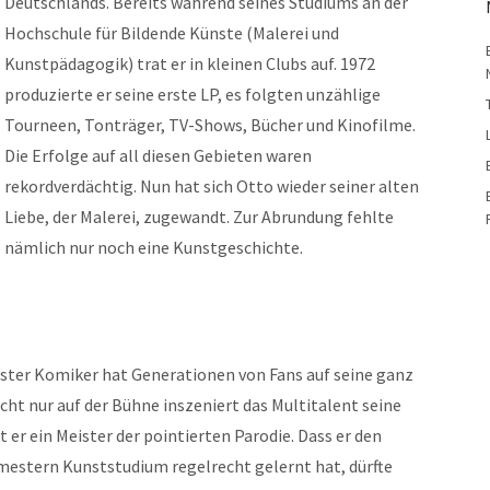
Deutschlands. Bereits während seines Studiums an der
Hochschule für Bildende Künste (Malerei und
Kunstpädagogik) trat er in kleinen Clubs auf. 1972
produzierte er seine erste LP, es folgten unzählige
Tourneen, Tonträger, TV-Shows, Bücher und Kinofilme.
Die Erfolge auf all diesen Gebieten waren
rekordverdächtig. Nun hat sich Otto wieder seiner alten
Liebe, der Malerei, zugewandt. Zur Abrundung fehlte
nämlich nur noch eine Kunstgeschichte.
ester Komiker hat Generationen von Fans auf seine ganz
cht nur auf der Bühne inszeniert das Multitalent seine
 er ein Meister der pointierten Parodie. Dass er den
mestern Kunststudium regelrecht gelernt hat, dürfte