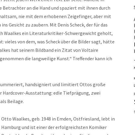
e Betrachter an die Hand und spaziert mit ihnen durch
rhaltsam, nie mit dem erhobenen Zeigefinger, aber mit
ns Gesicht zu zaubern. Mit Denis Scheck, der für das
ch Waalkes ein Literaturkritiker-Schwergewicht geholt,
: vieles von dem, was Scheck über die Bilder sagt, hätte
alkes hat seinem Bildband ein Zitat von Voltaire
usgenommen die langweilige Kunst.“ Treffender kann ich
nummeriert, handsigniert und limitiert Ottos große
 Hardcover-Ausstattung: edle Tiefprägung, zwei
als Beilage.
Otto Waalkes, geb. 1948 in Emden, Ostfriesland, lebt in
Hamburg und ist einer der erfolgreichsten Komiker