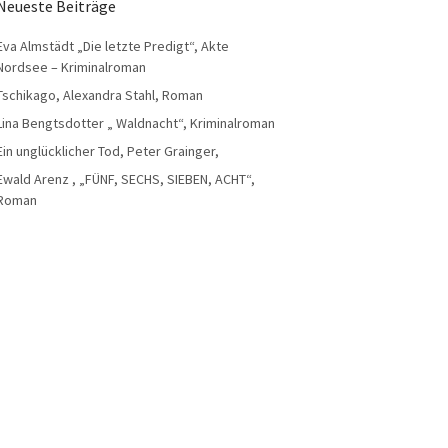
Neueste Beiträge
Eva Almstädt „Die letzte Predigt“, Akte
Nordsee – Kriminalroman
Tschikago, Alexandra Stahl, Roman
Lina Bengtsdotter „ Waldnacht“, Kriminalroman
Ein unglücklicher Tod, Peter Grainger,
Ewald Arenz , „FÜNF, SECHS, SIEBEN, ACHT“,
Roman