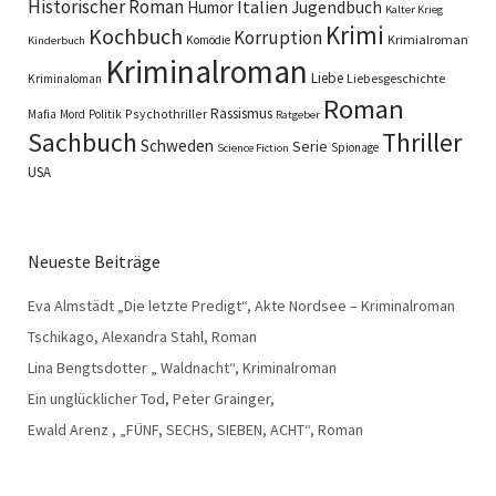
Historischer Roman
Italien
Humor
Jugendbuch
Kalter Krieg
Krimi
Kochbuch
Korruption
Krimialroman
Komödie
Kinderbuch
Kriminalroman
Liebe
Liebesgeschichte
Kriminaloman
Roman
Rassismus
Psychothriller
Mafia
Mord
Politik
Ratgeber
Sachbuch
Thriller
Schweden
Serie
Spionage
Science Fiction
USA
Neueste Beiträge
Eva Almstädt „Die letzte Predigt“, Akte Nordsee – Kriminalroman
Tschikago, Alexandra Stahl, Roman
Lina Bengtsdotter „ Waldnacht“, Kriminalroman
Ein unglücklicher Tod, Peter Grainger,
Ewald Arenz , „FÜNF, SECHS, SIEBEN, ACHT“, Roman