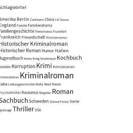
Schlagwörter
Amerika
Berlin
China
Cartoons
CIA
Drama
England
Familiendrama
Familie
Familiengeschichte
Feminismus
Frankfurt
Frankreich
Freundschaft
Historienroman
Historischer Kriminalroman
Historischer Roman
Italien
Humor
Kochbuch
Jugendbuch
Kalter Krieg
Kinderbuch
Krimi
Korruption
Krimialroman
Komödie
Kriminalroman
Kriminaloman
Liebe
Liebesgeschichte
Mafia
Mord
Politik
Roman
Rassismus
Psychothriller
Ratgeber
Sachbuch
Schweden
Serie
Science Fiction
Thriller
USA
Spionage