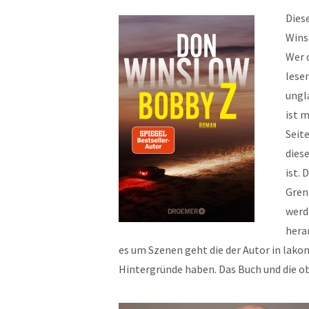
Diese
Wins
Wer 
lese
ungl
ist 
Seite
dies
ist. 
Gren
werd
hera
es um Szenen geht die der Autor in lakon
Hintergründe haben. Das Buch und die obe