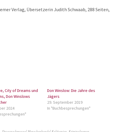
mer Verlag, Übersetzerin Judith Schwaab, 288 Seiten,
ire, City of Dreams und
Don Winslow: Die Jahre des
uins, Don Winslows
Jägers
cher
29. September 2019
ber 2024
In "Buchbesprechungen"
besprechungen"
a
,
Drogenschmuggel Menschenhandel Kalifornien
,
Kriminalroman