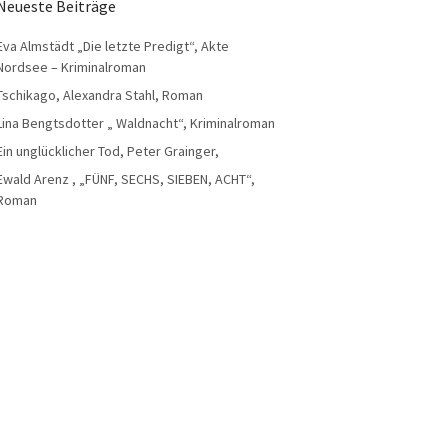
Neueste Beiträge
Eva Almstädt „Die letzte Predigt“, Akte
Nordsee – Kriminalroman
Tschikago, Alexandra Stahl, Roman
Lina Bengtsdotter „ Waldnacht“, Kriminalroman
Ein unglücklicher Tod, Peter Grainger,
Ewald Arenz , „FÜNF, SECHS, SIEBEN, ACHT“,
Roman