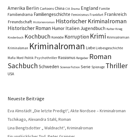
England
Amerika
Berlin
China
Cartoons
Familie
CIA
Drama
Familiengeschichte
Frankreich
Familiendrama
Feminismus
Frankfurt
Historischer Kriminalroman
Freundschaft
Historienroman
Historischer Roman
Italien
Humor
Jugendbuch
Kalter Krieg
Krimi
Kochbuch
Korruption
Krimialroman
Komödie
Kinderbuch
Kriminalroman
Liebe
Liebesgeschichte
Kriminaloman
Roman
Rassismus
Psychothriller
Mafia
Mord
Politik
Ratgeber
Sachbuch
Thriller
Schweden
Serie
Spionage
Science Fiction
USA
Neueste Beiträge
Eva Almstädt „Die letzte Predigt“, Akte Nordsee – Kriminalroman
Tschikago, Alexandra Stahl, Roman
Lina Bengtsdotter „ Waldnacht“, Kriminalroman
Ein unglücklicher Tod, Peter Grainger,