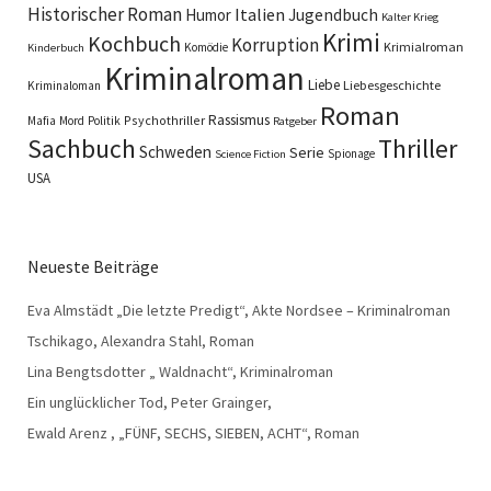
Historischer Roman
Italien
Humor
Jugendbuch
Kalter Krieg
Krimi
Kochbuch
Korruption
Krimialroman
Komödie
Kinderbuch
Kriminalroman
Liebe
Liebesgeschichte
Kriminaloman
Roman
Rassismus
Psychothriller
Mafia
Mord
Politik
Ratgeber
Sachbuch
Thriller
Schweden
Serie
Spionage
Science Fiction
USA
Neueste Beiträge
Eva Almstädt „Die letzte Predigt“, Akte Nordsee – Kriminalroman
Tschikago, Alexandra Stahl, Roman
Lina Bengtsdotter „ Waldnacht“, Kriminalroman
Ein unglücklicher Tod, Peter Grainger,
Ewald Arenz , „FÜNF, SECHS, SIEBEN, ACHT“, Roman