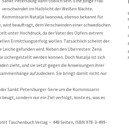
Sankt Petersburg kann tödlich sein. Eine junge Frau
verschwindet im Halblicht der Weißen Nächte.
Kommissarin Natalja Iwanowa, ebenso bekannt für
ge, wird beauftragt, dem Verschwinden einer schwedischen
elt unter Hochdruck, da der Vater des Opfers extrem
ellen Ermittlungserfolg wollen. Tatsächlich scheint der
te Leiche gefunden wird. Neben den Überresten: Zena
e sichergestellt werden können. Doch Natalja ist sich
äden zieht, und sie setzt gegen die Anweisungen ihrer
usammenhänge aufzudecken. Sie bringt damit nicht nur
 der Sankt Petersburger-Serie um die Kommissarin
beugt, sondern nur ein Ziel verfolgt, koste es, was es
ohlt Taschenbuch Verlag – 448 Seiten, ISBN 978-3-499-