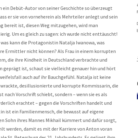
 ein Debüt-Autor von seiner Geschichte so überzeugt
dass er sie von vorneherein als Mehrteiler anlegt und sein
ag bereit ist, diesen Weg mitzugehen, wird man
ierig. Um es gleich zu sagen: ich wurde nicht enttäuscht!
 was kann die Protagonistin Natalja Iwanowa, was
re Ermittler nicht können? Als Frau in einem korrupten
em, die ihre Kindheit in Deutschland verbrachte und
n geprägt ist, schaut sie vielleicht genauer hin und hört
weifelsfall auch auf ihr Bauchgefühl. Natalja ist keine
wrackte, desillusionierte und korrupte Kommissarin, die
st nach Vorschrift schiebt, sondern – wenn sie es als
rderlich erachtet – gegen die Vorschriften handelt und
in ist ein Familienmensch, die bewusst auf eigene
den Sohn ihres Mannes Mikhail kümmert und dafür sorgt,
hlt werden, damit es mit der Karriere von Anton voran
eale St. Petersburg des 21. Jahrhunderts. Es gelingt ihm,