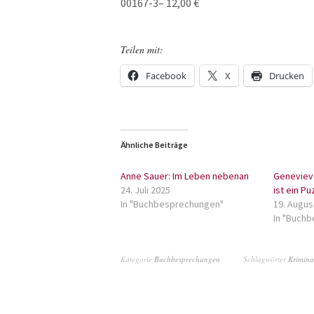
00167-3– 12,00 €
Teilen mit:
Facebook
X
Drucken
Ähnliche Beiträge
Anne Sauer: Im Leben nebenan
Geneviev
24. Juli 2025
ist ein P
In "Buchbesprechungen"
19. Augus
In "Buch
Kategorie
Buchbesprechungen
Schlagwörter
Krimin