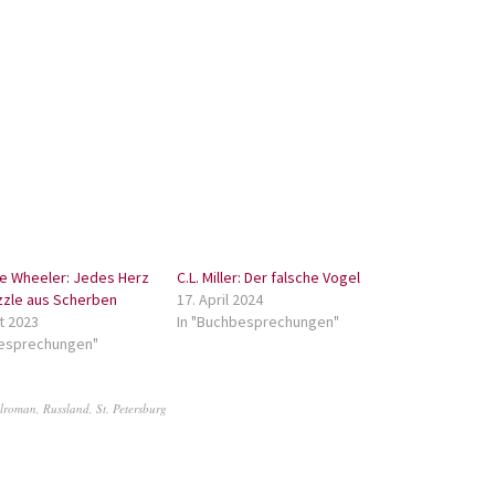
e Wheeler: Jedes Herz
C.L. Miller: Der falsche Vogel
uzzle aus Scherben
17. April 2024
t 2023
In "Buchbesprechungen"
besprechungen"
alroman
,
Russland
,
St. Petersburg