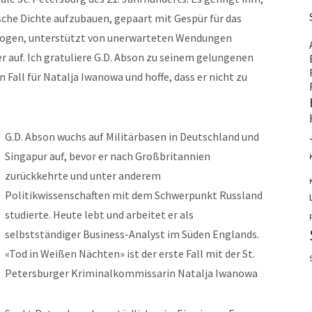
sche Dichte aufzubauen, gepaart mit Gespür für das
bogen, unterstützt von unerwarteten Wendungen
r auf. Ich gratuliere G.D. Abson zu seinem gelungenen
Fall für Natalja Iwanowa und hoffe, dass er nicht zu
G.D. Abson wuchs auf Militärbasen in Deutschland und
Singapur auf, bevor er nach Großbritannien
zurückkehrte und unter anderem
Politikwissenschaften mit dem Schwerpunkt Russland
studierte. Heute lebt und arbeitet er als
selbstständiger Business-Analyst im Süden Englands.
«Tod in Weißen Nächten» ist der erste Fall mit der St.
Petersburger Kriminalkommissarin Natalja Iwanowa