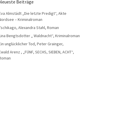
Neueste Beiträge
Eva Almstädt „Die letzte Predigt“, Akte
Nordsee – Kriminalroman
Tschikago, Alexandra Stahl, Roman
Lina Bengtsdotter „ Waldnacht“, Kriminalroman
Ein unglücklicher Tod, Peter Grainger,
Ewald Arenz , „FÜNF, SECHS, SIEBEN, ACHT“,
Roman