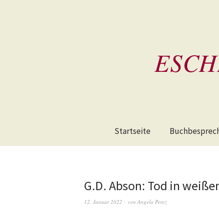
ESCH
Startseite
Buchbesprec
G.D. Abson: Tod in weiße
12. Januar 2022
von
Angela Perez