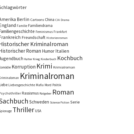
Schlagwörter
Amerika
Berlin
China
Cartoons
CIA
Drama
England
Familiendrama
Familie
Familiengeschichte
Feminismus
Frankfurt
Frankreich
Freundschaft
Historienroman
Historischer Kriminalroman
Historischer Roman
Italien
Humor
Kochbuch
Jugendbuch
Kalter Krieg
Kinderbuch
Krimi
Korruption
Krimialroman
Komödie
Kriminalroman
Kriminaloman
Liebe
Liebesgeschichte
Mafia
Mord
Politik
Roman
Rassismus
Psychothriller
Ratgeber
Sachbuch
Schweden
Serie
Science Fiction
Thriller
USA
Spionage