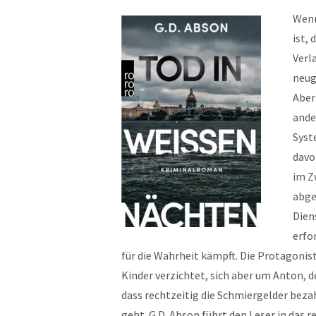
Wenn
ist, 
Verl
neug
Aber
ande
Syst
davo
im Z
abge
Dien
erfo
für die Wahrheit kämpft. Die Protagonist
Kinder verzichtet, sich aber um Anton, 
dass rechtzeitig die Schmiergelder beza
geht. G.D. Abson führt den Leser in das r