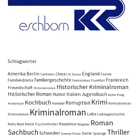
Schlagwörter
England
Amerika
Berlin
China
Cartoons
Familie
CIA
Drama
Familiengeschichte
Frankreich
Familiendrama
Feminismus
Frankfurt
Historischer Kriminalroman
Freundschaft
Historienroman
Historischer Roman
Italien
Humor
Jugendbuch
Kalter Krieg
Krimi
Kochbuch
Korruption
Krimialroman
Komödie
Kinderbuch
Kriminalroman
Liebe
Liebesgeschichte
Kriminaloman
Roman
Rassismus
Psychothriller
Mafia
Mord
Politik
Ratgeber
Sachbuch
Thriller
Schweden
Serie
Spionage
Science Fiction