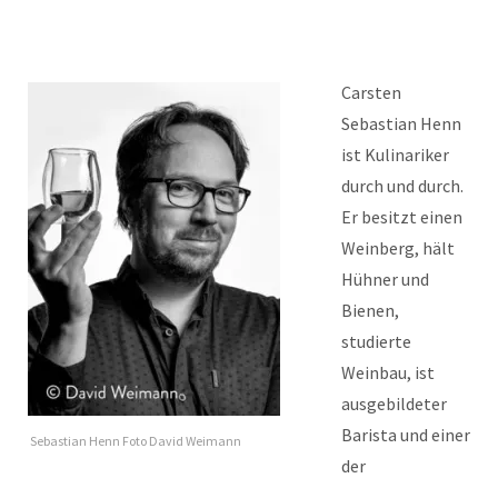
Carsten
Sebastian Henn
ist Kulinariker
durch und durch.
Er besitzt einen
Weinberg, hält
Hühner und
Bienen,
studierte
Weinbau, ist
ausgebildeter
Barista und einer
Sebastian Henn Foto David Weimann
der