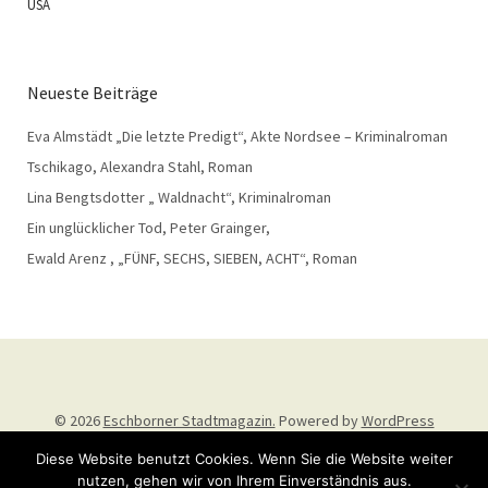
USA
Neueste Beiträge
Eva Almstädt „Die letzte Predigt“, Akte Nordsee – Kriminalroman
Tschikago, Alexandra Stahl, Roman
Lina Bengtsdotter „ Waldnacht“, Kriminalroman
Ein unglücklicher Tod, Peter Grainger,
Ewald Arenz , „FÜNF, SECHS, SIEBEN, ACHT“, Roman
© 2026
Eschborner Stadtmagazin.
Powered by
WordPress
Theme: Weta von
Elmastudio
.
Diese Website benutzt Cookies. Wenn Sie die Website weiter
nutzen, gehen wir von Ihrem Einverständnis aus.