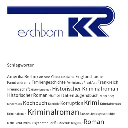
Schlagwörter
England
Amerika
Berlin
China
Cartoons
Familie
CIA
Drama
Familiengeschichte
Frankreich
Familiendrama
Feminismus
Frankfurt
Historischer Kriminalroman
Freundschaft
Historienroman
Historischer Roman
Italien
Humor
Jugendbuch
Kalter Krieg
Krimi
Kochbuch
Korruption
Krimialroman
Komödie
Kinderbuch
Kriminalroman
Liebe
Liebesgeschichte
Kriminaloman
Roman
Rassismus
Psychothriller
Mafia
Mord
Politik
Ratgeber