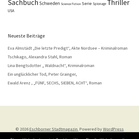
Sachbuch
Thriller
Schweden
Serie
Spionage
Science Fiction
USA
Neueste Beiträge
Eva Almstädt „Die letzte Predigt“, Akte Nordsee – Kriminalroman
Tschikago, Alexandra Stahl, Roman
Lina Bengtsdotter „ Waldnacht“, Kriminalroman
Ein unglücklicher Tod, Peter Grainger,
Ewald Arenz , „FÜNF, SECHS, SIEBEN, ACHT“, Roman
© 2026
Eschborner Stadtmagazin.
Powered by
WordPress
Theme: Weta von
Elmastudio
.