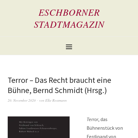
ESCHBORNER
STADTMAGAZIN
Terror – Das Recht braucht eine
Bühne, Bernd Schmidt (Hrsg.)
20. November 2020
von
Elke Rossmann
Terror
, das
Bühnenstück von
Ferdinand von