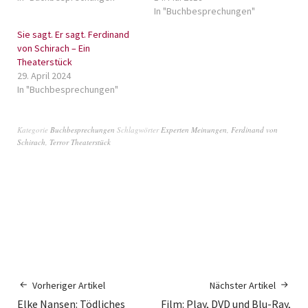
In "Buchbesprechungen"
Sie sagt. Er sagt. Ferdinand
von Schirach – Ein
Theaterstück
29. April 2024
In "Buchbesprechungen"
Kategorie
Buchbesprechungen
Schlagwörter
Experten Meinungen
,
Ferdinand von
Schirach
,
Terror Theaterstück
Vorheriger Artikel
Nächster Artikel
Elke Nansen: Tödliches
Film: Play, DVD und Blu-Ray,