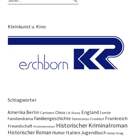
Kleinkunst u. Kino
Schlagwörter
England
Amerika
Berlin
China
Cartoons
Familie
CIA
Drama
Familiengeschichte
Frankreich
Familiendrama
Feminismus
Frankfurt
Historischer Kriminalroman
Freundschaft
Historienroman
Historischer Roman
Italien
Humor
Jugendbuch
Kalter Krieg