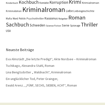
Krimi
Kochbuch
Korruption
Krimialroman
Komödie
Kinderbuch
Kriminalroman
Liebe
Liebesgeschichte
Kriminaloman
Roman
Rassismus
Psychothriller
Mafia
Mord
Politik
Ratgeber
Sachbuch
Thriller
Schweden
Serie
Spionage
Science Fiction
USA
Neueste Beiträge
Eva Almstädt „Die letzte Predigt“, Akte Nordsee – Kriminalroman
Tschikago, Alexandra Stahl, Roman
Lina Bengtsdotter „ Waldnacht“, Kriminalroman
Ein unglücklicher Tod, Peter Grainger,
Ewald Arenz , „FÜNF, SECHS, SIEBEN, ACHT“, Roman