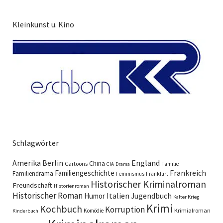
Kleinkunst u. Kino
Schlagwörter
England
Amerika
Berlin
China
Cartoons
Familie
CIA
Drama
Familiengeschichte
Frankreich
Familiendrama
Feminismus
Frankfurt
Historischer Kriminalroman
Freundschaft
Historienroman
Historischer Roman
Italien
Humor
Jugendbuch
Kalter Krieg
Krimi
Kochbuch
Korruption
Krimialroman
Komödie
Kinderbuch