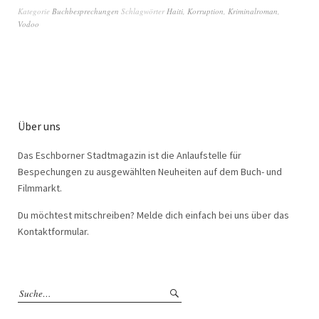
Kategorie
Buchbesprechungen
Schlagwörter
Haiti
,
Korruption
,
Kriminalroman
,
Vodoo
Über uns
Das Eschborner Stadtmagazin ist die Anlaufstelle für
Bespechungen zu ausgewählten Neuheiten auf dem Buch- und
Filmmarkt.
Du möchtest mitschreiben? Melde dich einfach bei uns über das
Kontaktformular.