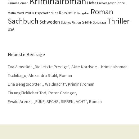
Kriminalroman
Liebe
Liebesgeschichte
Kriminaloman
Roman
Rassismus
Psychothriller
Mafia
Mord
Politik
Ratgeber
Sachbuch
Thriller
Schweden
Serie
Spionage
Science Fiction
USA
Neueste Beiträge
Eva Almstädt „Die letzte Predigt“, Akte Nordsee – Kriminalroman
Tschikago, Alexandra Stahl, Roman
Lina Bengtsdotter „ Waldnacht“, Kriminalroman
Ein unglücklicher Tod, Peter Grainger,
Ewald Arenz , „FÜNF, SECHS, SIEBEN, ACHT“, Roman