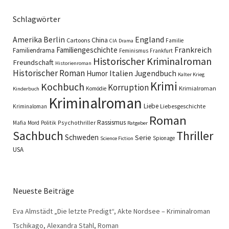
Schlagwörter
England
Amerika
Berlin
China
Cartoons
Familie
CIA
Drama
Familiengeschichte
Frankreich
Familiendrama
Feminismus
Frankfurt
Historischer Kriminalroman
Freundschaft
Historienroman
Historischer Roman
Italien
Humor
Jugendbuch
Kalter Krieg
Krimi
Kochbuch
Korruption
Krimialroman
Komödie
Kinderbuch
Kriminalroman
Liebe
Liebesgeschichte
Kriminaloman
Roman
Rassismus
Psychothriller
Mafia
Mord
Politik
Ratgeber
Sachbuch
Thriller
Schweden
Serie
Spionage
Science Fiction
USA
Neueste Beiträge
Eva Almstädt „Die letzte Predigt“, Akte Nordsee – Kriminalroman
Tschikago, Alexandra Stahl, Roman