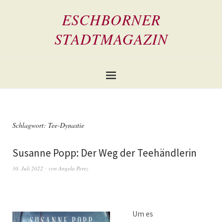
ESCHBORNER
STADTMAGAZIN
Schlagwort:
Tee-Dynastie
Susanne Popp: Der Weg der Teehändlerin
30. Juli 2022
von
Angela Perez
Um es