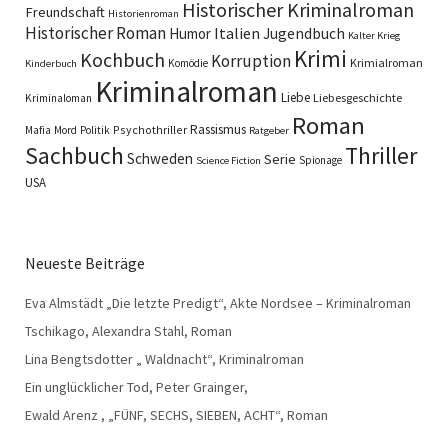
Historischer Kriminalroman
Freundschaft
Historienroman
Historischer Roman
Italien
Humor
Jugendbuch
Kalter Krieg
Krimi
Kochbuch
Korruption
Krimialroman
Komödie
Kinderbuch
Kriminalroman
Liebe
Liebesgeschichte
Kriminaloman
Roman
Rassismus
Psychothriller
Mafia
Mord
Politik
Ratgeber
Sachbuch
Thriller
Schweden
Serie
Spionage
Science Fiction
USA
Neueste Beiträge
Eva Almstädt „Die letzte Predigt“, Akte Nordsee – Kriminalroman
Tschikago, Alexandra Stahl, Roman
Lina Bengtsdotter „ Waldnacht“, Kriminalroman
Ein unglücklicher Tod, Peter Grainger,
Ewald Arenz , „FÜNF, SECHS, SIEBEN, ACHT“, Roman