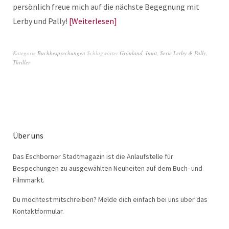
persönlich freue mich auf die nächste Begegnung mit
Lerby und Pally!
Weiterlesen
Kategorie
Buchbesprechungen
Schlagwörter
Grönland
,
Inuit
,
Serie Lerby & Pally
,
Thriller
Über uns
Das Eschborner Stadtmagazin ist die Anlaufstelle für
Bespechungen zu ausgewählten Neuheiten auf dem Buch- und
Filmmarkt.
Du möchtest mitschreiben? Melde dich einfach bei uns über das
Kontaktformular.