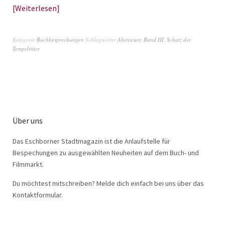
Weiterlesen
Kategorie
Buchbesprechungen
Schlagwörter
Abenteuer
,
Band III
,
Schatz der
Tempelritter
Über uns
Das Eschborner Stadtmagazin ist die Anlaufstelle für
Bespechungen zu ausgewählten Neuheiten auf dem Buch- und
Filmmarkt.
Du möchtest mitschreiben? Melde dich einfach bei uns über das
Kontaktformular.