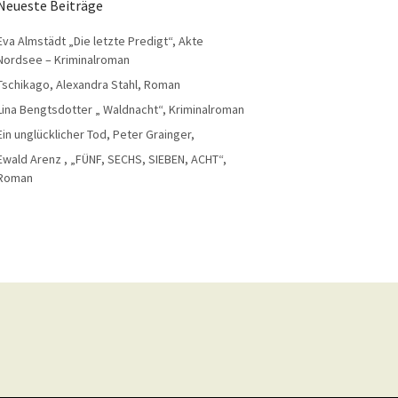
Neueste Beiträge
Eva Almstädt „Die letzte Predigt“, Akte
Nordsee – Kriminalroman
Tschikago, Alexandra Stahl, Roman
Lina Bengtsdotter „ Waldnacht“, Kriminalroman
Ein unglücklicher Tod, Peter Grainger,
Ewald Arenz , „FÜNF, SECHS, SIEBEN, ACHT“,
Roman