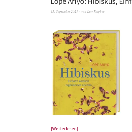
Lopé Ariyo: Hibiskus, Ein
15. September 2021
von
Lutz Reigber
Weiterlesen