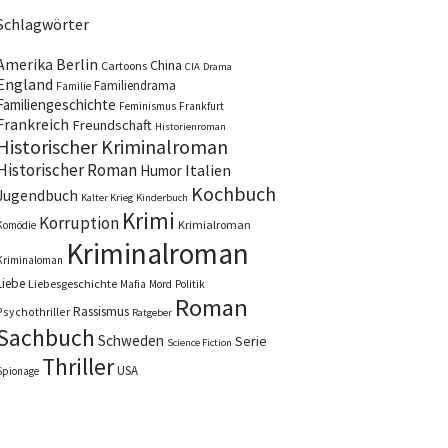
Schlagwörter
Amerika
Berlin
China
Cartoons
CIA
Drama
England
Familiendrama
Familie
Familiengeschichte
Feminismus
Frankfurt
Frankreich
Freundschaft
Historienroman
Historischer Kriminalroman
Historischer Roman
Italien
Humor
Kochbuch
Jugendbuch
Kalter Krieg
Kinderbuch
Krimi
Korruption
Krimialroman
Komödie
Kriminalroman
Kriminaloman
Liebe
Liebesgeschichte
Mafia
Mord
Politik
Roman
Rassismus
Psychothriller
Ratgeber
Sachbuch
Schweden
Serie
Science Fiction
Thriller
USA
Spionage