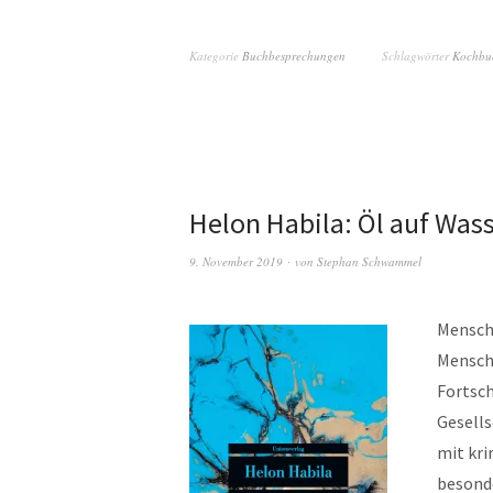
Kategorie
Buchbesprechungen
Schlagwörter
Kochbu
Helon Habila: Öl auf Was
9. November 2019
von
Stephan Schwammel
Mensch
Mensche
Fortsch
Gesells
mit kri
besonde