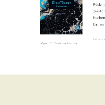
Rücksic
zerstör
Kuchen 
Der vor
Kategorie
Nigeria
,
Öl
,
Umweltverschmutzung