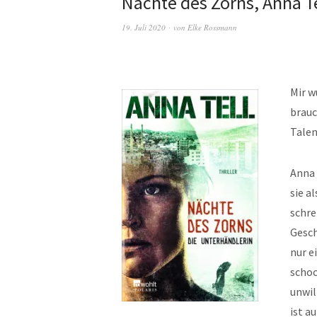
Nächte des Zorns, Anna Te
19. Juli 2020
von
Elke Rossmann
Mir w
brauc
Talen
Anna 
sie a
schre
Gesch
nur e
schoc
unwil
ist a