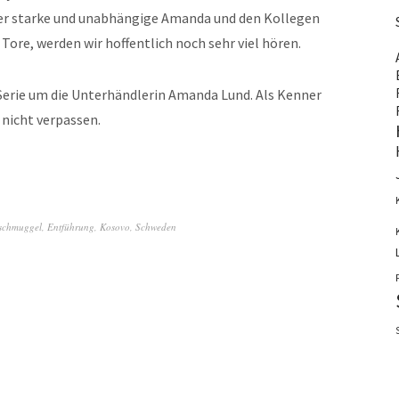
der starke und unabhängige Amanda und den Kollegen
re, werden wir hoffentlich noch sehr viel hören.
r Serie um die Unterhändlerin Amanda Lund. Als Kenner
e nicht verpassen.
schmuggel
,
Entführung
,
Kosovo
,
Schweden