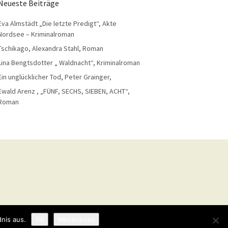
Neueste Beiträge
Eva Almstädt „Die letzte Predigt“, Akte
Nordsee – Kriminalroman
Tschikago, Alexandra Stahl, Roman
Lina Bengtsdotter „ Waldnacht“, Kriminalroman
Ein unglücklicher Tod, Peter Grainger,
Ewald Arenz , „FÜNF, SECHS, SIEBEN, ACHT“,
Roman
nis aus.
OK
Weiterlesen