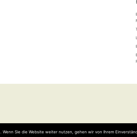
y
WordPress
Theme: Weta von
Elmastudio
.
. Wenn Sie die Website weiter nutzen, gehen wir von Ihrem Einverständ