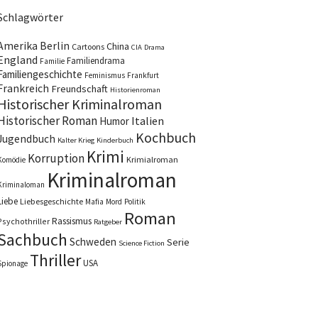
Schlagwörter
Amerika
Berlin
China
Cartoons
CIA
Drama
England
Familiendrama
Familie
Familiengeschichte
Feminismus
Frankfurt
Frankreich
Freundschaft
Historienroman
Historischer Kriminalroman
Historischer Roman
Italien
Humor
Kochbuch
Jugendbuch
Kalter Krieg
Kinderbuch
Krimi
Korruption
Krimialroman
Komödie
Kriminalroman
Kriminaloman
Liebe
Liebesgeschichte
Mafia
Mord
Politik
Roman
Rassismus
Psychothriller
Ratgeber
Sachbuch
Schweden
Serie
Science Fiction
Thriller
USA
Spionage